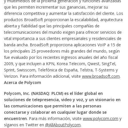
y multimedios de la próxima generación y funciones avanzadas
que les permiten incrementar sus ganancias, mejorar su
diferencia competitiva y aumentar la satisfacción del cliente. Los
productos BroadSoft proporcionan la escalabilidad, arquitectura
abierta y fiabilidad que las principales compañías de
telecomunicaciones del mundo exigen para ofrecer servicios de
vital importancia a sus clientes empresariales y residenciales de
banda ancha. BroadSoft proporciona aplicaciones VoIP a 15 de
los principales 25 proveedores más grandes del mundo, según
fue evaluado por los recientes ingresos anuales del año fiscal
2009, y que incluyen a KPN, Korea Telecom, Qwest, SingTel,
Sprint, Swisscom, Telefónica de España, Telstra, T-Systems y
Verizon. Para información adicional, visite
www.broadsoft.com
.
Acerca de Polycom
Polycom, Inc.
(NASDAQ: PLCM) es el líder global en
soluciones de telepresencia, video y voz, y un visionario en
las comunicaciones que permiten a las personas
conectarse y colaborar en cualquier lugar donde se
encuentren
. Para más información, visite
www.polycom.com
y
síganos en Twitter en
@AllAboutPolycom
.