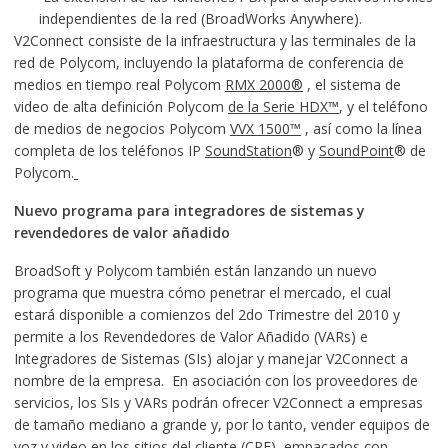
independientes de la red (BroadWorks Anywhere).
V2Connect consiste de la infraestructura y las terminales de la
red de Polycom, incluyendo la plataforma de conferencia de
medios en tiempo real Polycom
RMX 2000®
, el sistema de
video de alta definición Polycom
de la Serie HDX™
, y el teléfono
de medios de negocios Polycom
VVX 1500™
, así como la línea
completa de los teléfonos IP
SoundStation
® y
SoundPoint
® de
Polycom.
Nuevo programa para integradores de sistemas y
revendedores de valor añadido
BroadSoft y Polycom también están lanzando un nuevo
programa que muestra cómo penetrar el mercado, el cual
estará disponible a comienzos del 2do Trimestre del 2010 y
permite a los Revendedores de Valor Añadido (VARs) e
Integradores de Sistemas (SIs) alojar y manejar V2Connect a
nombre de la empresa.
En asociación con los proveedores de
servicios, los SIs y VARs podrán ofrecer V2Connect a empresas
de tamaño mediano a grande y, por lo tanto, vender equipos de
voz y video en los sitios del cliente (CPE), empacados con