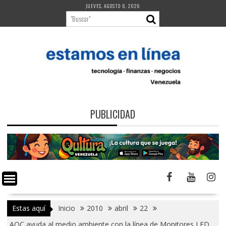
Saltar
JUEVES, AGOSTO 6, 2026
al
contenido
PUBLICIDAD
Estas aquí
Inicio
2010
abril
22
AOC ayuda al medio ambiente con la línea de Monitores LED