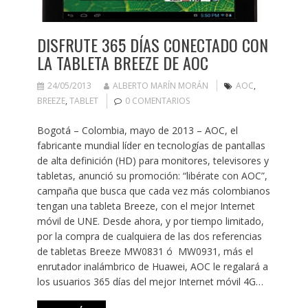
DISFRUTE 365 DÍAS CONECTADO CON
LA TABLETA BREEZE DE AOC
24/05/2013
ALBERTO MARÍN MORÁN
AOC
,
BREEZE
,
TABLET
0 COMENTARIOS
Bogotá – Colombia, mayo de 2013 – AOC, el
fabricante mundial líder en tecnologías de pantallas
de alta definición (HD) para monitores, televisores y
tabletas, anunció su promoción: “libérate con AOC”,
campaña que busca que cada vez más colombianos
tengan una tableta Breeze, con el mejor Internet
móvil de UNE. Desde ahora, y por tiempo limitado,
por la compra de cualquiera de las dos referencias
de tabletas Breeze MW0831 ó MW0931, más el
enrutador inalámbrico de Huawei, AOC le regalará a
los usuarios 365 días del mejor Internet móvil 4G…