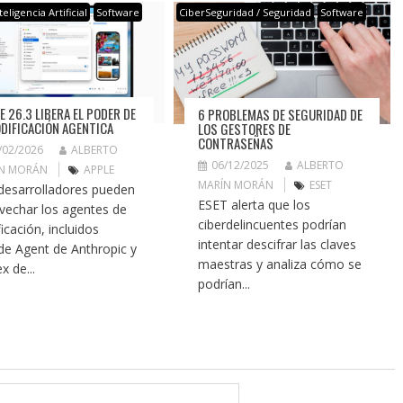
teligencia Artificial
Software
CiberSeguridad / Seguridad
Software
E 26.3 LIBERA EL PODER DE
6 PROBLEMAS DE SEGURIDAD DE
ODIFICACIÓN AGENTICA
LOS GESTORES DE
CONTRASEÑAS
/02/2026
ALBERTO
06/12/2025
ALBERTO
N MORÁN
APPLE
MARÍN MORÁN
ESET
desarrolladores pueden
ESET alerta que los
vechar los agentes de
ciberdelincuentes podrían
icación, incluidos
intentar descifrar las claves
de Agent de Anthropic y
maestras y analiza cómo se
x de...
podrían...