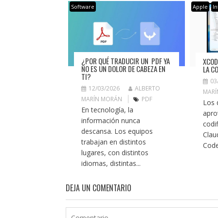
Software
Apple
In
¿POR QUÉ TRADUCIR UN PDF YA
XCOD
NO ES UN DOLOR DE CABEZA EN
LA C
TI?
03
12/03/2026
ALBERTO
MARÍ
MARÍN MORÁN
PDF
Los 
En tecnología, la
apro
información nunca
codif
descansa. Los equipos
Clau
trabajan en distintos
Code
lugares, con distintos
idiomas, distintas...
DEJA UN COMENTARIO