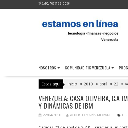
Saltar
SÁBADO, AGOSTO 8, 2026
al
contenido
NOSOTROS
COMUNIDAD TIC VENEZUELA
PODC
Estas aquí
Inicio
2010
abril
22
V
VENEZUELA: CASA OLIVEIRA, C.A 
Y DINÁMICAS DE IBM
22/04/2010
ALBERTO MARÍN MORÁN
DIS
Caracas 22 de abril de 2010 – Gracias a un contr