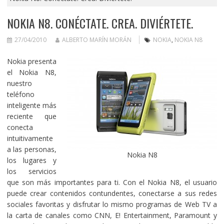
NOKIA N8. CONÉCTATE. CREA. DIVIÉRTETE.
27/04/2010
ALBERTO MARÍN MORÁN
NOKIA
,
NOKIA N8
Nokia presenta
el Nokia N8,
nuestro
teléfono
inteligente más
reciente que
conecta
intuitivamente
a las personas,
Nokia N8
los lugares y
los servicios
que son más importantes para ti. Con el Nokia N8, el usuario
puede crear contenidos contundentes, conectarse a sus redes
sociales favoritas y disfrutar lo mismo programas de Web TV a
la carta de canales como CNN, E! Entertainment, Paramount y