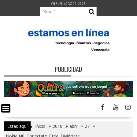
Saltar
VIERNES, AGOSTO 7, 2026
al
contenido
PUBLICIDAD
Estas aquí
Inicio
2010
abril
27
Nokia N8. Conéctate. Crea. Diviértete.