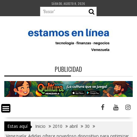
Saltar
SÁBADO, AGOSTO 8, 2026
al
contenido
PUBLICIDAD
Estas aquí
Inicio
2010
abril
30
Venezuela: Adidas ofrece novedoso dispositivo para optimizar