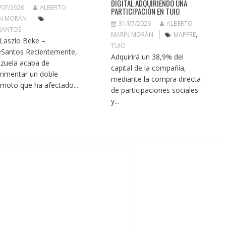
DIGITAL ADQUIRIENDO UNA
/07/2026
ALBERTO
PARTICIPACIÓN EN TUIO
N MORÁN
31/07/2026
ALBERTO
SANTOS
MARÍN MORÁN
MAPFRE
,
 Laszlo Beke –
TUIO
Santos Recientemente,
Adquirirá un 38,9% del
zuela acaba de
capital de la compañía,
rimentar un doble
mediante la compra directa
emoto que ha afectado...
de participaciones sociales
y...