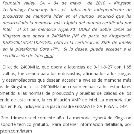
Fountain Valley, CA – 04 de mayo de 2010
–
Kingston
Technology Company, Inc., el fabricante independiente de
productos de memoria líder en el mundo, anunció que ha
desarrollado la memoria más rápida del mundo certificada por
Intel. El kit de memoria HyperX® DDR3 de doble canal de
Kingston que opera a 2400MHz (N° de parte de Kingston®:
KHX2400C9D3T1K2/4GX), obtuvo la certificación XMP de Intel®
en la plataforma Core i7™. Si lo desea, puede acceder a la
certificación de Intel
aqui
.
El kit de 2400MHz, que opera a latencias de 9-11-9-27 con 1.65
voltios, fue creado para los entusiastas, aficionados a los juegos
y desarrolladores que desean acceder a niveles de memoria más
as de Kingston, el kit 2400MHz fue creado en base a los estándares
sometido a las normas de producción y pruebas de calidad de los
iendo de este modo, la certificación XMP de Intel. La memoria fue
sados en P55, incluyendo la placa madre GIGABYTE GA-P55A-UD4P.
 2do. trimestre del corriente año. La memoria HyperX de Kingston
 soporte técnico gratuito. Para obtener información detallada, por
gston.com/latam