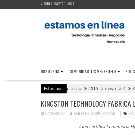
Saltar
VIERNES, AGOSTO 7, 2026
al
contenido
NOSOTROS
COMUNIDAD TIC VENEZUELA
PODC
Estas aquí
Inicio
2010
mayo
4
K
KINGSTON TECHNOLOGY FABRICA 
04/05/2010
ALBERTO MARÍN MORÁN
KI
Intel certifica la memoria