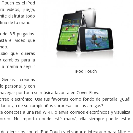
od Touch es el iPod
ra videos, juega,
ite disfrutar todo
palma de tu mano.
a de 3.5 pulgadas.
asta el video que
ndo.
udio que quieras
 o cambios para la
da a mamá a seguir
iPod Touch
Genius creadas
lo personal, y con
 navegar por toda su música favorita en Cover Flow.
orreo electrónico. Usa tus favoritas como fondo de pantalla. ¿Cuál
idad ó ¿la de su cumpleaños sorpresa con las amigas?
te conectes a una red Wi-Fi, o envía correos electrónicos y visualiza
correo. No importa donde esté mamá, ella siempre puede estar
 ejercicios con el iPod Touch y el soporte integrado para Nike +