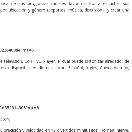
nca de sus programas radiales favoritos. Podrá escuchar sus
 por ubicación y género (deportes, música, discusión) y crear una
id323640984?mt=8
elevisión. Con TVU Player, el cual puede sintonizar alrededor de
 está disponible en idiomas como: Español, Inglés, Chino, Alemán,
f/id352314305?mt=8
Store.
 precisión y velocidad en 19 divertidos minijuegos. Hornea, hierve,