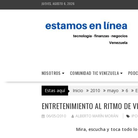
Saltar
JUEVES, AGOSTO 6, 2026
al
contenido
NOSOTROS
COMUNIDAD TIC VENEZUELA
PODC
Estas aquí
Inicio
2010
mayo
6
E
ENTRETENIMIENTO AL RITMO DE V
06/05/2010
ALBERTO MARÍN MORÁN
IP
Mira, escucha y toca todo lo