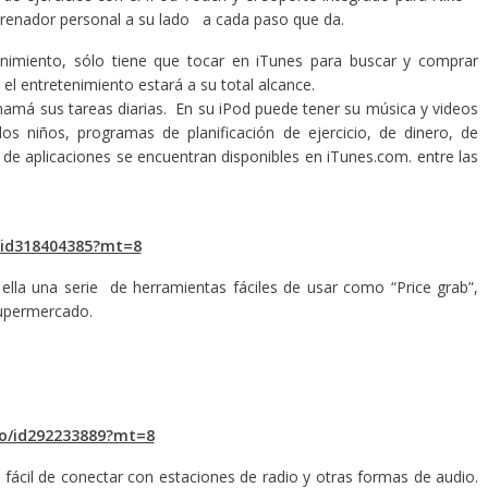
renador personal a su lado a cada paso que da.
imiento, sólo tiene que tocar en iTunes para buscar y comprar
l entretenimiento estará a su total alcance.
 mamá sus tareas diarias. En su iPod puede tener su música y videos
 los niños, programas de planificación de ejercicio, de dinero, de
 de aplicaciones se encuentran disponibles en iTunes.com. entre las
/id318404385?mt=8
 ella una serie de herramientas fáciles de usar como “Price grab”,
supermercado.
io/id292233889?mt=8
ácil de conectar con estaciones de radio y otras formas de audio.