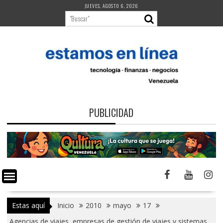
Saltar
JUEVES, AGOSTO 6, 2026
al
contenido
PUBLICIDAD
Estas aquí
Inicio
2010
mayo
17
Agencias de viajes, empresas de gestión de viajes y sistemas