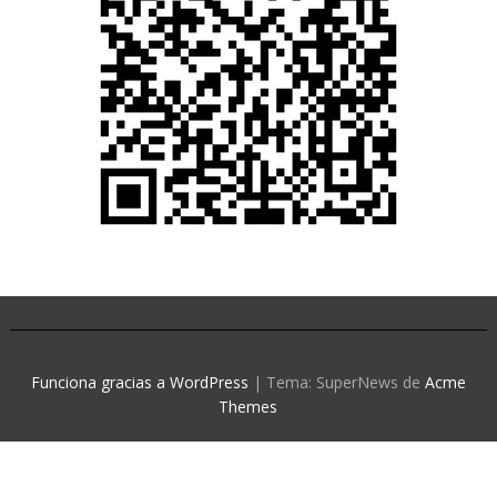
Funciona gracias a WordPress
|
Tema: SuperNews de
Acme
Themes