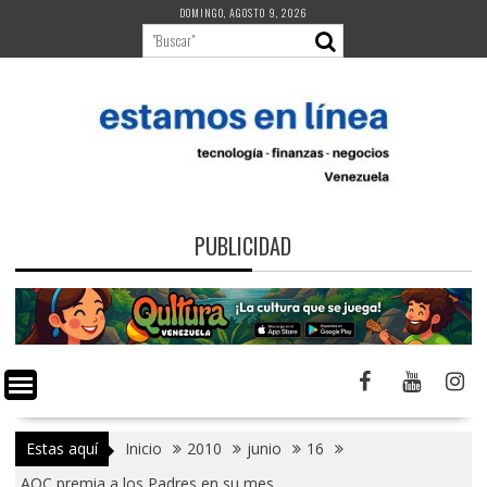
Saltar
DOMINGO, AGOSTO 9, 2026
al
contenido
PUBLICIDAD
Estas aquí
Inicio
2010
junio
16
AOC premia a los Padres en su mes