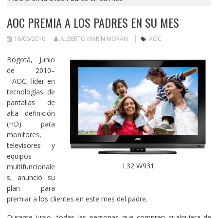
AOC PREMIA A LOS PADRES EN SU MES
16/06/2010
ALBERTO MARÍN MORÁN
AOC
Bogotá, Junio
de 2010–
AOC, líder en
tecnologías de
pantallas de
alta definición
(HD) para
monitores,
televisores y
equipos
L32 W931
multifuncionale
s, anunció su
plan para
premiar a los clientes en este mes del padre.
Durante junio, todas las personas que compren cualquiera de