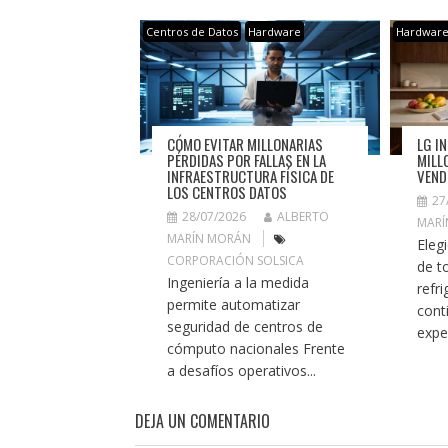
Centros de Datos
Hardware
Hardwar
CÓMO EVITAR MILLONARIAS
LG I
PÉRDIDAS POR FALLAS EN LA
MILL
INFRAESTRUCTURA FÍSICA DE
VEND
LOS CENTROS DATOS
27
28/07/2026
ALBERTO
MARÍ
MARÍN MORÁN
Eleg
CORPORACIÓN SOLSICA
de t
Ingeniería a la medida
refr
permite automatizar
cont
seguridad de centros de
exper
cómputo nacionales Frente
a desafíos operativos...
DEJA UN COMENTARIO