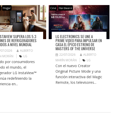
e
Hogar
Cine
Hardware
NSTAVIEW SUPERA LOS 5.3
LG ELECTRONICS SE UNE A
ONES DE REFRIGERADORES
PRIME VIDEO PARA IMPULSAR EN
IDOS A NIVEL MUNDIAL
CASA EL ÉPICO ESTRENO DE
MASTERS OF THE UNIVERSE
/07/2026
ALBERTO
22/07/2026
ALBERTO
N MORÁN
LG
MARÍN MORÁN
LG
ido por consumidores
Con el nuevo Creator
odo el mundo, el
Original Picture Mode y una
igerador LG InstaView™
función interactiva del Magic
inúa redefiniendo la
Remote, los televisores...
iencia en...