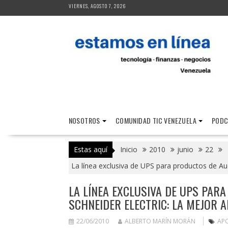
Saltar
VIERNES, AGOSTO 7, 2026
al
contenido
NOSOTROS
COMUNIDAD TIC VENEZUELA
PODC
Estas aquí
Inicio
2010
junio
22
La línea exclusiva de UPS para productos de Aud
LA LÍNEA EXCLUSIVA DE UPS PARA
SCHNEIDER ELECTRIC: LA MEJOR A
22/06/2010
ALBERTO MARÍN MORÁN
AP