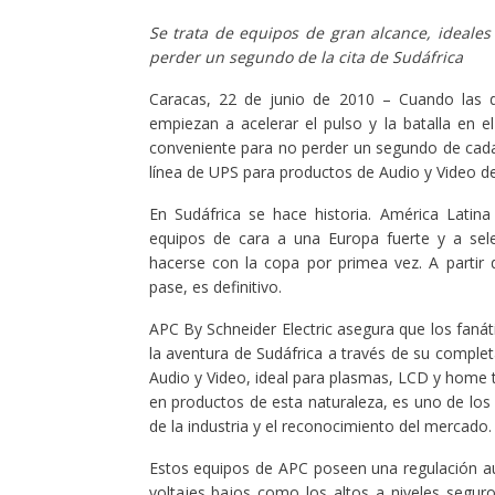
Se trata de equipos de gran alcance, ideales
perder un segundo de la cita de Sudáfrica
Caracas, 22 de junio de 2010 – Cuando las d
empiezan a acelerar el pulso y la batalla en
conveniente para no perder un segundo de cada 
línea de UPS para productos de Audio y Video de
En Sudáfrica se hace historia. América Latin
equipos de cara a una Europa fuerte y a sele
hacerse con la copa por primea vez. A partir 
pase, es definitivo.
APC By Schneider Electric asegura que los fanáti
la aventura de Sudáfrica a través de su comple
Audio y Video, ideal para plasmas, LCD y home t
en productos de esta naturaleza, es uno de los 
de la industria y el reconocimiento del mercado
Estos equipos de APC poseen una regulación au
voltajes bajos como los altos a niveles segur