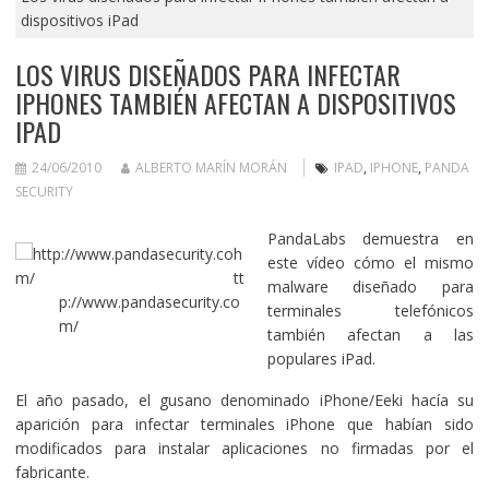
dispositivos iPad
LOS VIRUS DISEÑADOS PARA INFECTAR
IPHONES TAMBIÉN AFECTAN A DISPOSITIVOS
IPAD
24/06/2010
ALBERTO MARÍN MORÁN
IPAD
,
IPHONE
,
PANDA
SECURITY
PandaLabs demuestra en
h
este vídeo cómo el mismo
tt
malware diseñado para
p://www.pandasecurity.co
terminales telefónicos
m/
también afectan a las
populares iPad.
El año pasado, el gusano denominado iPhone/Eeki hacía su
aparición para infectar terminales iPhone que habían sido
modificados para instalar aplicaciones no firmadas por el
fabricante.