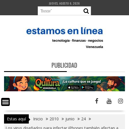
Saltar
JUEVES, AGOSTO 6, 2026
al
contenido
PUBLICIDAD
Estas aquí
Inicio
2010
junio
24
Los virus diseñados para infectar iPhones también afectan a