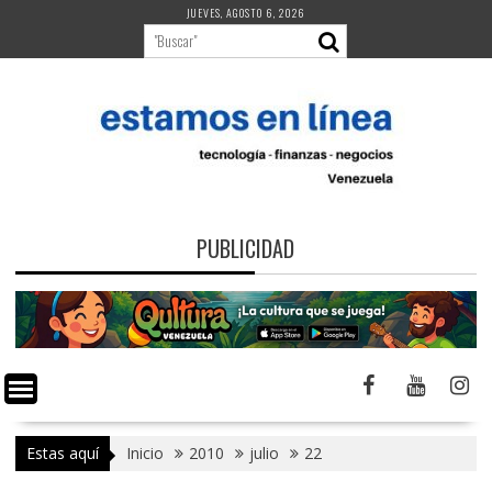
Saltar
JUEVES, AGOSTO 6, 2026
al
contenido
PUBLICIDAD
Estas aquí
Inicio
2010
julio
22