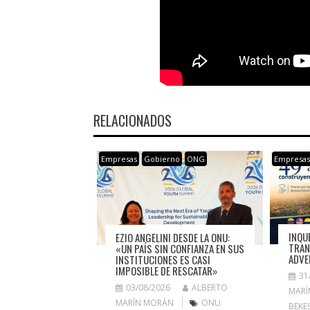
RELACIONADOS
Empresas
Gobierno
ONG
Empresa
INQU
EZIO ANGELINI DESDE LA ONU:
TRAN
«UN PAÍS SIN CONFIANZA EN SUS
ADVE
INSTITUCIONES ES CASI
IMPOSIBLE DE RESCATAR»
31
03/08/2026
ALBERTO
MARÍ
MARÍN MORÁN
ONU
BEKE