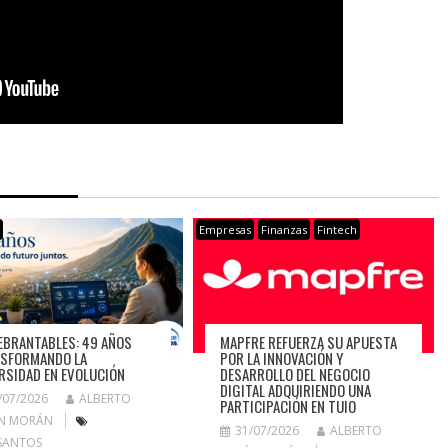
s
Empresas
Finanzas
Fintech
EBRANTABLES: 49 AÑOS
MAPFRE REFUERZA SU APUESTA
SFORMANDO LA
POR LA INNOVACIÓN Y
RSIDAD EN EVOLUCIÓN
DESARROLLO DEL NEGOCIO
DIGITAL ADQUIRIENDO UNA
/07/2026
ALBERTO
PARTICIPACIÓN EN TUIO
N MORÁN
31/07/2026
ALBERTO
SANTOS