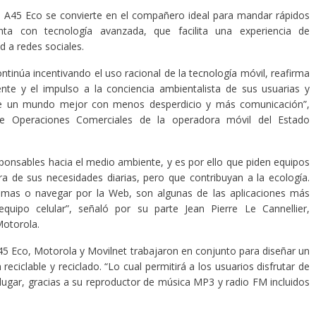
O A45 Eco se convierte en el compañero ideal para mandar rápidos
a con tecnología avanzada, que facilita una experiencia de
d a redes sociales.
ntinúa incentivando el uso racional de la tecnología móvil, reafirma
te y el impulso a la conciencia ambientalista de sus usuarias y
n de un mundo mejor con menos desperdicio y más comunicación”,
 de Operaciones Comerciales de la operadora móvil del Estado
ponsables hacia el medio ambiente, y es por ello que piden equipos
a de sus necesidades diarias, pero que contribuyan a la ecología.
ramas o navegar por la Web, son algunas de las aplicaciones más
quipo celular”, señaló por su parte Jean Pierre Le Cannellier,
Motorola.
45 Eco, Motorola y Movilnet trabajaron en conjunto para diseñar un
eciclable y reciclado. “Lo cual permitirá a los usuarios disfrutar de
lugar, gracias a su reproductor de música MP3 y radio FM incluidos