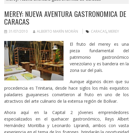
MEREY: NUEVA AVENTURA GASTRONOMICA DE
CARACAS
31/07/2010
ALBERTO MARÍN MORÁN
CARACAS
,
MEREY
El fruto del merey es una
pieza fundamental del
patrimonio gastronómico
venezolano y es bandera en la
zona sur del país.
Aunque algunos dicen que su
procedencia es Trinitaria, desde hace siglos los más exquisitos
paladares guayaneses convirtieron al fruto en uno de los
atractivos del arte culinario de la extensa región de Bolívar.
Ahora aquí en la Capital 2 jóvenes emprendedores
especializados en el quehacer gastronómico, Reys Albert
Hernández Montilba y Leonardo Liprandi, ambos con vasta
experiencia en el tema de los fogones, brindarán la oportunidad