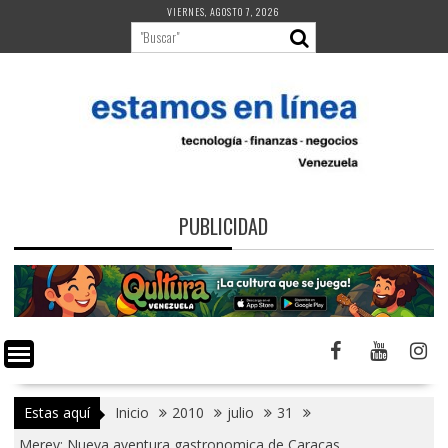
Saltar
VIERNES, AGOSTO 7, 2026
al
contenido
PUBLICIDAD
Estas aquí
Inicio
2010
julio
31
Merey: Nueva aventura gastronomica de Caracas