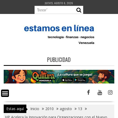
Saltar
JUEVES, AGOSTO 6, 2026
al
contenido
PUBLICIDAD
Estas aquí
Inicio
2010
agosto
13
HP Acelera la Innovación para Organizaciones con el Nuevo