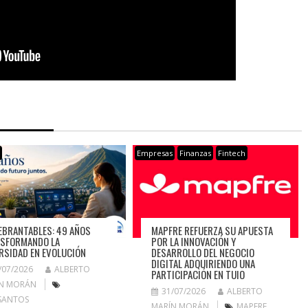
s
Empresas
Finanzas
Fintech
EBRANTABLES: 49 AÑOS
MAPFRE REFUERZA SU APUESTA
SFORMANDO LA
POR LA INNOVACIÓN Y
RSIDAD EN EVOLUCIÓN
DESARROLLO DEL NEGOCIO
DIGITAL ADQUIRIENDO UNA
/07/2026
ALBERTO
PARTICIPACIÓN EN TUIO
N MORÁN
31/07/2026
ALBERTO
SANTOS
MARÍN MORÁN
MAPFRE
,