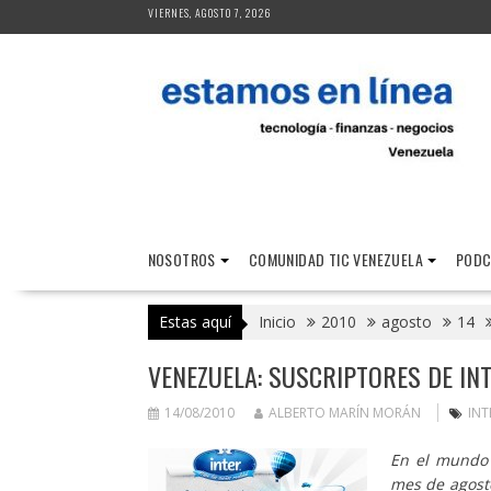
Saltar
VIERNES, AGOSTO 7, 2026
al
contenido
NOSOTROS
COMUNIDAD TIC VENEZUELA
PODC
Estas aquí
Inicio
2010
agosto
14
VENEZUELA: SUSCRIPTORES DE IN
14/08/2010
ALBERTO MARÍN MORÁN
INT
En el mundo 
mes de agosto