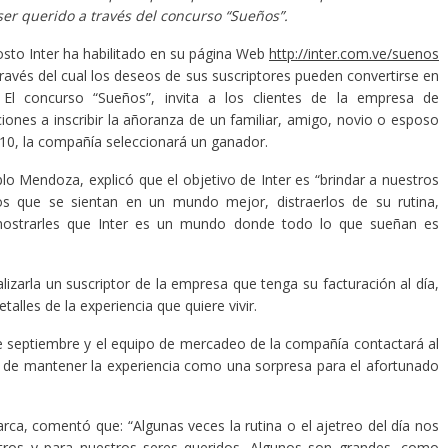
er querido a través del concurso “Sueños”.
osto Inter ha habilitado en su página Web
http://inter.com.ve/suenos
ravés del cual los deseos de sus suscriptores pueden convertirse en
. El concurso “Sueños”, invita a los clientes de la empresa de
iones a inscribir la añoranza de un familiar, amigo, novio o esposo
10, la compañía seleccionará un ganador.
lo Mendoza, explicó que el objetivo de Inter es “brindar a nuestros
rlos que se sientan en un mundo mejor, distraerlos de su rutina,
y mostrarles que Inter es un mundo donde todo lo que sueñan es
alizarla un suscriptor de la empresa que tenga su facturación al día,
alles de la experiencia que quiere vivir.
de septiembre y el equipo de mercadeo de la compañía contactará al
vo de mantener la experiencia como una sorpresa para el afortunado
ca, comentó que: “Algunas veces la rutina o el ajetreo del día nos
ros y para nuestros seres queridos. Algunos son grandes, como