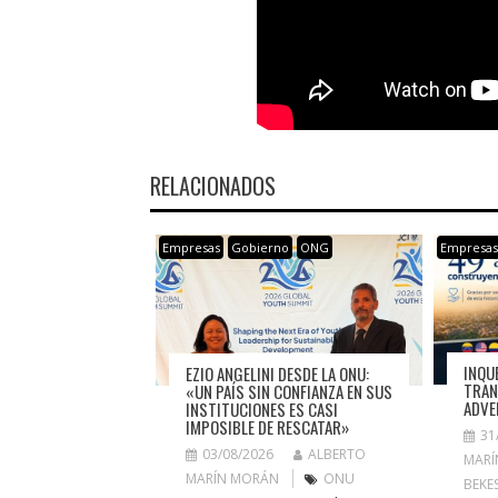
RELACIONADOS
Empresas
Gobierno
ONG
Empresa
INQU
EZIO ANGELINI DESDE LA ONU:
TRAN
«UN PAÍS SIN CONFIANZA EN SUS
ADVE
INSTITUCIONES ES CASI
IMPOSIBLE DE RESCATAR»
31
03/08/2026
ALBERTO
MARÍ
MARÍN MORÁN
ONU
BEKE