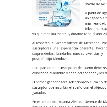
sueño de un s
A partir de ag
un espacio a t
una realidad
telecomunicac
ya que mensualmente, y durante todo el año 20
Al respecto, el Vicepresidente de Mercadeo, Pab
suscriptores una experiencia diferente, hace
sorprenderlos, brindarles nuevas vivencias 
posible”, dijo Mendoza.
Para participar, la inscripción del sueño debe re
colocando el nombre y edad del soñador y los det
El primer ganador será seleccionado el día 15 
suscriptor que inscribió el sueño con el objeti
ganador.
En este sentido, Yoanna Álvarez, Gerente de Mar
desvía de los sueños que tenemos para nosot