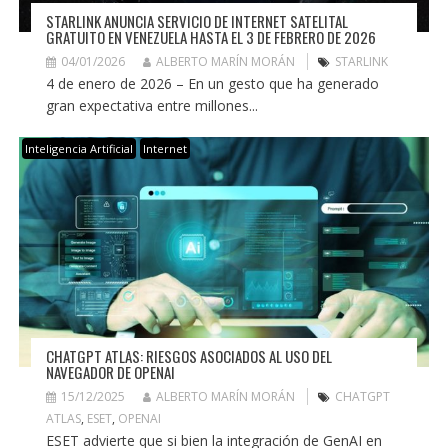
STARLINK ANUNCIA SERVICIO DE INTERNET SATELITAL
GRATUITO EN VENEZUELA HASTA EL 3 DE FEBRERO DE 2026
04/01/2026
ALBERTO MARÍN MORÁN
STARLINK
4 de enero de 2026 – En un gesto que ha generado
gran expectativa entre millones...
Inteligencia Artificial
Internet
CHATGPT ATLAS: RIESGOS ASOCIADOS AL USO DEL
NAVEGADOR DE OPENAI
15/12/2025
ALBERTO MARÍN MORÁN
CHATGPT
ATLAS
,
ESET
,
OPENAI
ESET advierte que si bien la integración de GenAI en