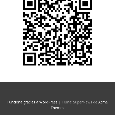
Funciona gracias a WordPress
|
Tema: SuperNews de
Acme
Themes