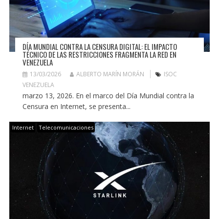
DÍA MUNDIAL CONTRA LA CENSURA DIGITAL: EL IMPACTO
TÉCNICO DE LAS RESTRICCIONES FRAGMENTA LA RED EN
VENEZUELA
13/03/2026
ALBERTO MARÍN MORÁN
ISOC
VENEZUELA
marzo 13, 2026. En el marco del Día Mundial contra la
Censura en Internet, se presenta...
Internet
Telecomunicaciones