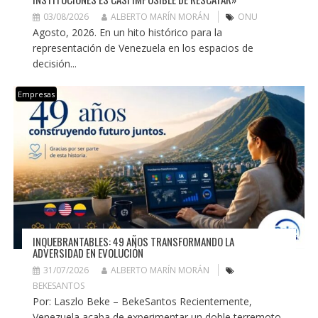
03/08/2026
ALBERTO MARÍN MORÁN
ONU
Agosto, 2026. En un hito histórico para la
representación de Venezuela en los espacios de
decisión...
Empresas
INQUEBRANTABLES: 49 AÑOS TRANSFORMANDO LA
ADVERSIDAD EN EVOLUCIÓN
31/07/2026
ALBERTO MARÍN MORÁN
BEKESANTOS
Por: Laszlo Beke – BekeSantos Recientemente,
Venezuela acaba de experimentar un doble terremoto