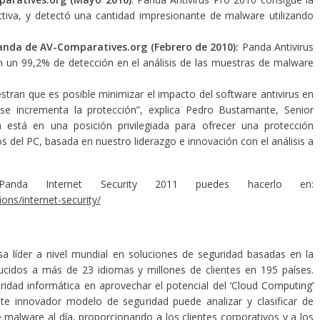
iva, y detectó una cantidad impresionante de malware utilizando
anda de AV-Comparatives.org
(Febrero de 2010):
Panda Antivirus
 un 99,2% de detección en el análisis de las muestras de malware
tran que es posible minimizar el impacto del software antivirus en
e incrementa la protección”, explica Pedro Bustamante, Senior
stá en una posición privilegiada para ofrecer una protección
 del PC, basada en nuestro liderazgo e innovación con el análisis a
da Internet Security 2011 puedes hacerlo en:
ns/internet-security/
a líder a nivel mundial en soluciones de seguridad basadas en la
cidos a más de 23 idiomas y millones de clientes en 195 países.
idad informática en aprovechar el potencial del ‘Cloud Computing’
Este innovador modelo de seguridad puede analizar y clasificar de
alware al día, proporcionando a los clientes corporativos y a los