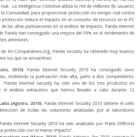
al. La Inteligencia Colectiva utiliza la red de millones de usuarios
la Comunidad, para proporcionar protección en tiempo real contra
 protección reduce el impacto en el consumo de recursos en el PC
 de las altas puntuaciones en el análisis de impacto. Panda Internet
d de Panda han conseguido una mejora del 50% en el rendimiento de
es anteriores.
o de AV-Comparatives.org, Panda Security ha obtenido muy buenos
ntre los que se encuentran:
sto, 2010):
Panda Internet Security 2010 ha conseguido unos
ías, recibiendo la puntuación más alta, junto a dos competidores.
, “Panda Internet Security ha sido uno de los tres productos en
e el análisis exhaustivo que hemos llevado a cabo durante 12
 Labs
(Agosto, 2010):
Panda Internet Security 2010 obtiene el sello
etección de todas las soluciones analizadas por el laboratorio
Panda Internet Security
2010 ha sido analizado por Frank Ohlhorst
a protección con el menor impacto”.
aratives.org
(Mayo 2010)
: Panda Antivirus Pro 2010 consigue la