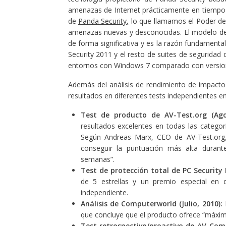
amenazas de Internet prácticamente en tiempo re
de
Panda Security,
lo que llamamos el Poder de 
amenazas nuevas y desconocidas. El modelo de
de forma significativa y es la razón fundamental
Security 2011 y el resto de suites de segurida
entornos con Windows 7 comparado con version
Además del análisis de rendimiento de impact
resultados en diferentes tests independientes e
Test de producto de AV-Test.org
(Ago
resultados excelentes en todas las categor
Según Andreas Marx, CEO de
AV-Test.org
conseguir la puntuación más alta durant
semanas”.
Test de protección total de
PC Security
de 5 estrellas y un premio especial en d
independiente.
Análisis de Computerworld
(Julio, 2010):
que concluye que el producto ofrece “máxim
Test retrospectivo/proactivo de
AV-Comp