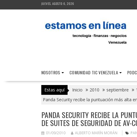
Saltar
JUEVES, AGOSTO 6, 2026
al
contenido
NOSOTROS
COMUNIDAD TIC VENEZUELA
PODC
Estas aquí
Inicio
2010
septiembre
Panda Security recibe la puntuación más alta e
PANDA SECURITY RECIBE LA PUNT
DE SUITES DE SEGURIDAD DE AV-
01/09/2010
ALBERTO MARÍN MORÁN
PA