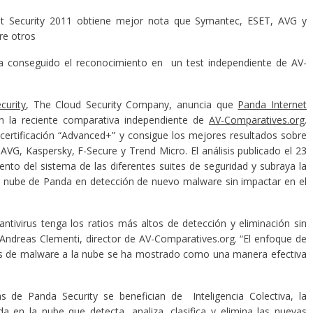
et Security 2011 obtiene mejor nota que Symantec, ESET, AVG y
re otros
a conseguido el reconocimiento en un test independiente de AV-
curity
, The Cloud Security Company, anuncia que
Panda Internet
n la reciente comparativa independiente de
AV-Comparatives.org
.
 certificación “Advanced+” y consigue los mejores resultados sobre
VG, Kaspersky, F-Secure y Trend Micro. El análisis publicado el 23
nto del sistema de las diferentes suites de seguridad y subraya la
 la nube de Panda en detección de nuevo malware sin impactar en el
tivirus tenga los ratios más altos de detección y eliminación sin
Andreas Clementi, director de AV-Comparatives.org. “El enfoque de
lisis de malware a la nube se ha mostrado como una manera efectiva
 de Panda Security se benefician de Inteligencia Colectiva, la
a en la nube que detecta, analiza, clasifica y elimina las nuevas