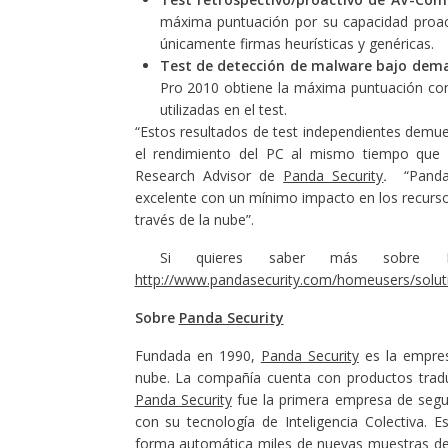
máxima puntuación por su capacidad proact
únicamente firmas heurísticas y genéricas.
Test de detección de malware bajo dem
Pro 2010 obtiene la máxima puntuación con
utilizadas en el test.
“Estos resultados de test independientes demues
el rendimiento del PC al mismo tiempo que s
Research Advisor de
Panda Security
.
“Panda e
excelente con un mínimo impacto en los recursos
través de la nube”.
Si quieres saber más sobre Pan
http://www.pandasecurity.com/homeusers/solutio
Sobre
Panda Security
Fundada en 1990,
Panda Security
es la empres
nube. La compañía cuenta con productos tradu
Panda Security
fue la primera empresa de segur
con su tecnología de Inteligencia Colectiva. 
forma automática miles de nuevas muestras de m