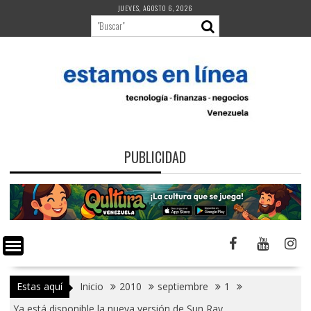
Saltar
JUEVES, AGOSTO 6, 2026
al
contenido
PUBLICIDAD
Estas aquí
Inicio
2010
septiembre
1
Ya está disponible la nueva versión de Sun Ray