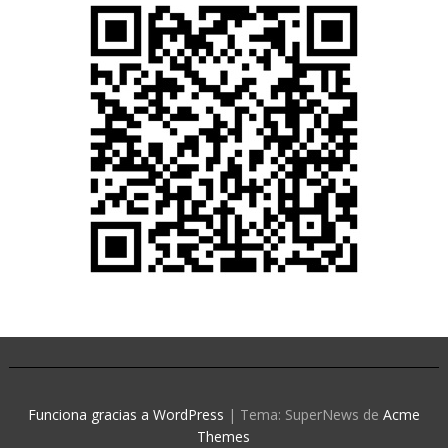
Funciona gracias a WordPress
|
Tema: SuperNews de
Acme
Themes