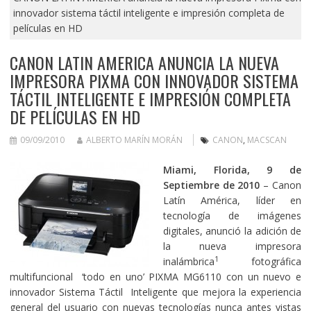
innovador sistema táctil inteligente e impresión completa de
películas en HD
CANON LATIN AMERICA ANUNCIA LA NUEVA
IMPRESORA PIXMA CON INNOVADOR SISTEMA
TÁCTIL INTELIGENTE E IMPRESIÓN COMPLETA
DE PELÍCULAS EN HD
09/09/2010
ALBERTO MARÍN MORÁN
CANON
,
MACSCAN
Miami, Florida, 9 de
Septiembre de 2010
– Canon
Latín América, líder en
tecnología de imágenes
digitales, anunció la adición de
la nueva impresora
1
inalámbrica
fotográfica
multifuncional ‘todo en uno’ PIXMA MG6110 con un nuevo e
innovador Sistema Táctil Inteligente que mejora la experiencia
general del usuario con nuevas tecnologías nunca antes vistas