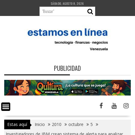
Saltar
SÁBADO, AGOSTO 8, 2026
al
contenido
PUBLICIDAD
Estas aquí
Inicio
2010
octubre
5
Investigadores de IBM crean sistema de alerta para analizar,