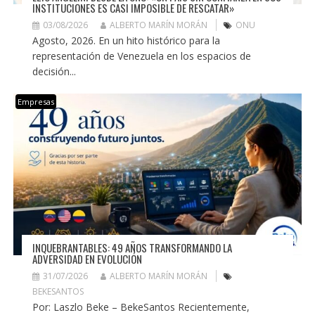
INSTITUCIONES ES CASI IMPOSIBLE DE RESCATAR»
03/08/2026
ALBERTO MARÍN MORÁN
ONU
Agosto, 2026. En un hito histórico para la
representación de Venezuela en los espacios de
decisión...
Empresas
INQUEBRANTABLES: 49 AÑOS TRANSFORMANDO LA
ADVERSIDAD EN EVOLUCIÓN
31/07/2026
ALBERTO MARÍN MORÁN
BEKESANTOS
Por: Laszlo Beke – BekeSantos Recientemente,