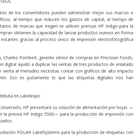
 SKUs.
ientes de los convertidores pueden administrar mejor sus marcas e
íficos, al tiempo que reducen los gastos de capital, el tiempo de
etarios de marcas que exigen se utilicen prensas HP Indigo para la
ompran obtienen la capacidad de lanzar productos nuevos en forma
 estantes gracias al proceso único de impresión electrofotográfica
o
, Charles Pombert, gerente sénior de compras en Precision Foods,
ón digital ayudó a duplicar las ventas de tres productos de enlatado
e venta al menudeo necesitas contar con gráficos de alto impacto
nte. Eso es justamente lo que las etiquetas digitales nos han
 debuta en Labelexpo
 conversión, HP presentará su solución de alimentación por hojas —
en la prensa HP Indigo 5500— para la producción de impresión con
izados.
a solución POLAR LabelSystems para la producción de etiquetas con