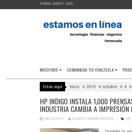
Saltar
VIERNES, AGOSTO 7, 2026
al
contenido
NOSOTROS
COMUNIDAD TIC VENEZUELA
PODC
Estas aquí
Inicio
2010
octubre
4
HP INDIGO INSTALA 1,000 PRENS
INDUSTRIA CAMBIA A IMPRESIÓN 
04/10/2010
ALBERTO MARÍN MORÁN
HP
Durante la in