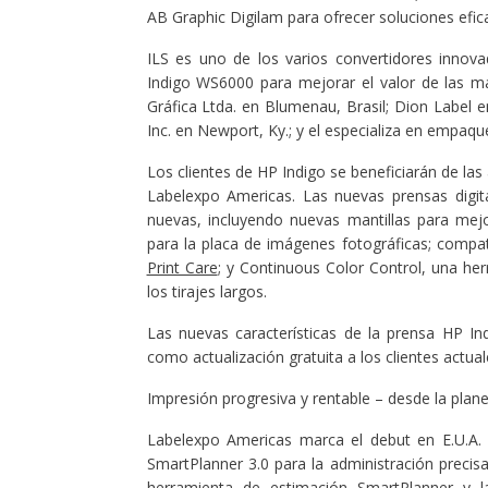
AB Graphic Digilam para ofrecer soluciones efic
ILS es uno de los varios convertidores innova
Indigo WS6000 para mejorar el valor de las m
Gráfica Ltda. en Blumenau, Brasil; Dion Label e
Inc. en Newport, Ky.; y el especializa en empaqu
Los clientes de HP Indigo se beneficiarán de l
Labelexpo Americas. Las nuevas prensas digit
nuevas, incluyendo nuevas mantillas para mej
para la placa de imágenes fotográficas; compat
Print Care
; y Continuous Color Control, una he
los tirajes largos.
Las nuevas características de la prensa HP In
como actualización gratuita a los clientes actu
Impresión progresiva y rentable – desde la plan
Labelexpo Americas marca el debut en E.U.A.
SmartPlanner 3.0 para la administración precis
herramienta de estimación SmartPlanner y l