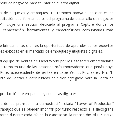
ollo de negocios para triunfar en el área digital
es de etiquetas y empaques, HP también apoya a los clientes de
apacitación que forman parte del programa de desarrollo de negocios
P incluye una sección dedicada al programa Capture donde los
 capacitación, herramientas y características comunitarias más
 brindan a los clientes la oportunidad de aprender de los expertos
iales exitosas en el mercado de empaques y etiquetas digitales.
al equipo de ventas de Label World por los asesores empresariales
 sino también una de las sesiones más motivadoras que jamás haya
 Rote, vicepresidente de ventas en Label World, Rochester, N.Y. “El
za de ventas a definir ideas de valor agregado para la venta de
la producción de empaques y etiquetas digitales
ad de las prensas —la demostración diaria “Tower of Production”
abajos que se pueden imprimir por turno respecto a la flexografía
oras durante cada día de la exposición, la prensa digital HP Indigo