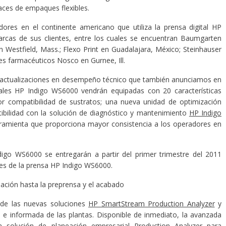
aces de empaques flexibles.
dores en el continente americano que utiliza la prensa digital HP
arcas de sus clientes, entre los cuales se encuentran Baumgarten
n Westfield, Mass.; Flexo Print en Guadalajara, México; Steinhauser
es farmacéuticos Nosco en Gurnee, Ill.
as actualizaciones en desempeño técnico que también anunciamos en
ales HP Indigo WS6000 vendrán equipadas con 20 características
or compatibilidad de sustratos; una nueva unidad de optimización
ibilidad con la solución de diagnóstico y mantenimiento
HP Indigo
rramienta que proporciona mayor consistencia a los operadores en
digo WS6000 se entregarán a partir del primer trimestre del 2011
ales de la prensa HP Indigo WS6000.
eación hasta la preprensa y el acabado
 de las nuevas soluciones
HP SmartStream Production Analyzer
y
a e informada de las plantas. Disponible de inmediato, la avanzada
a solución de planeación empresarial Production Analyzer para