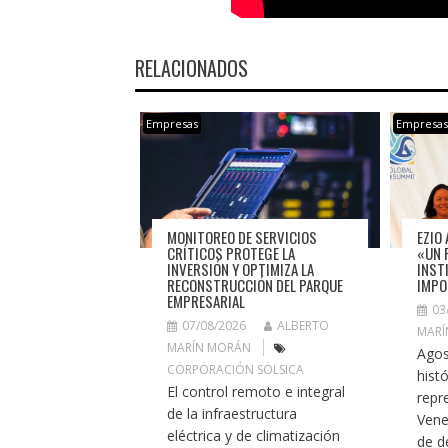
RELACIONADOS
Empresas
Empresa
MONITOREO DE SERVICIOS
EZIO 
CRÍTICOS PROTEGE LA
«UN 
INVERSIÓN Y OPTIMIZA LA
INST
RECONSTRUCCIÓN DEL PARQUE
IMPO
EMPRESARIAL
03
07/08/2026
ALBERTO
MARÍ
MARÍN MORÁN
Agos
CORPORACIÓN SOLSICA
histó
El control remoto e integral
repr
de la infraestructura
Vene
eléctrica y de climatización
de de