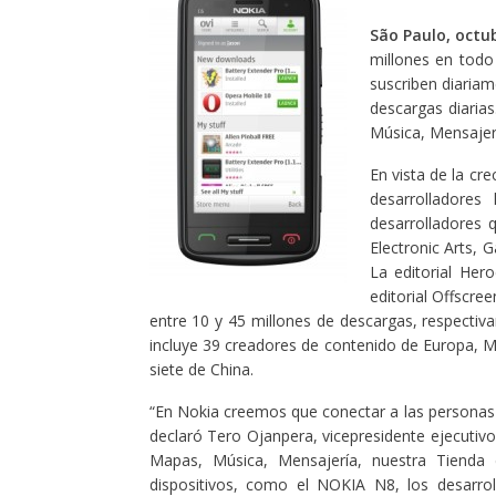
São Paulo, octu
millones en tod
suscriben diaria
descargas diaria
Música, Mensajerí
En vista de la cr
desarrolladore
desarrolladores 
Electronic Arts, 
La editorial Her
editorial Offscree
entre 10 y 45 millones de descargas, respectiv
incluye 39 creadores de contenido de Europa, Me
siete de China.
“En Nokia creemos que conectar a las personas a
declaró Tero Ojanpera, vicepresidente ejecutivo
Mapas, Música, Mensajería, nuestra Tienda 
dispositivos, como el NOKIA N8, los desarr