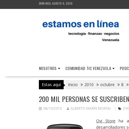
Saltar
DOMINGO, AGOSTO 9, 2026
al
contenido
NOSOTROS
COMUNIDAD TIC VENEZUELA
PODC
Estas aquí
Inicio
2010
octubre
8
200 MIL PERSONAS SE SUSCRIBEN
08/10/2010
ALBERTO MARÍN MORÁN
OVI
Ovi
Store
ha al
desarrolladores s