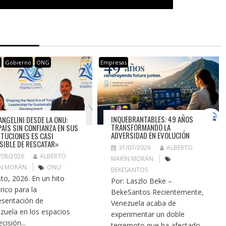
s
Gobierno
ONG
Empresas
INQUEBRANTABLES: 49 AÑOS
ANGELINI DESDE LA ONU:
TRANSFORMANDO LA
PAÍS SIN CONFIANZA EN SUS
ADVERSIDAD EN EVOLUCIÓN
ITUCIONES ES CASI
SIBLE DE RESCATAR»
31/07/2026
ALBERTO
/08/2026
ALBERTO
MARÍN MORÁN
N MORÁN
ONU
BEKESANTOS
to, 2026. En un hito
Por: Laszlo Beke –
rico para la
BekeSantos Recientemente,
esentación de
Venezuela acaba de
zuela en los espacios
experimentar un doble
cisión...
terremoto que ha afectado...