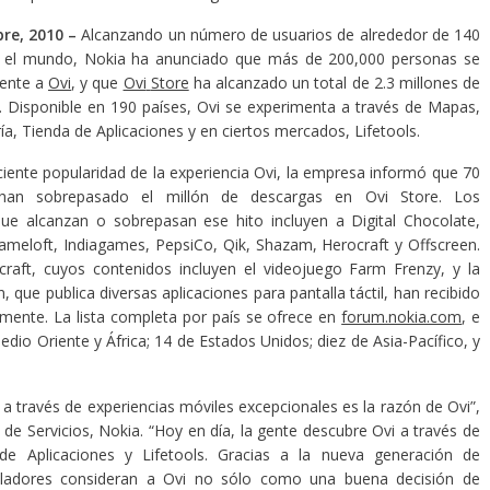
bre, 2010
–
Alcanzando un número de usuarios de alrededor de 140
o el mundo, Nokia ha anunciado que más de 200,000 personas se
mente a
Ovi
, y que
Ovi
Store
ha alcanzado un total de 2.3 millones de
s. Disponible en 190 países, Ovi se experimenta a través de Mapas,
a, Tienda de Aplicaciones y en ciertos mercados, Lifetools.
eciente popularidad de la experiencia Ovi, la empresa informó que 70
s han sobrepasado el millón de descargas en Ovi Store. Los
que alcanzan o sobrepasan ese hito incluyen a Digital Chocolate,
Gameloft, Indiagames, PepsiCo, Qik, Shazam, Herocraft y Offscreen.
ocraft, cuyos contenidos incluyen el videojuego Farm Frenzy, y la
n, que publica diversas aplicaciones para pantalla táctil, han recibido
amente. La lista completa por país se ofrece en
forum.nokia.com
, e
dio Oriente y África; 14 de Estados Unidos; diez de Asia-Pacífico, y
 través de experiencias móviles excepcionales es la razón de Ovi”,
 de Servicios, Nokia. “Hoy en día, la gente descubre Ovi a través de
de Aplicaciones y Lifetools. Gracias a la nueva generación de
olladores consideran a Ovi no sólo como una buena decisión de