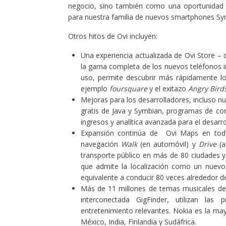
negocio, sino también como una oportunidad p
para nuestra familia de nuevos smartphones Sy
Otros hitos de Ovi incluyen:
Una experiencia actualizada de
Ovi Store
– q
la gama completa de los nuevos teléfonos i
uso, permite descubrir más rápidamente l
ejemplo
foursquare
y el exitazo
Angry Bird
Mejoras para los desarrolladores, incluso nu
gratis de Java y Symbian, programas de com
ingresos y analítica avanzada para el desarro
Expansión continúa de
Ovi Maps
en todo
navegación
Walk
(en automóvil) y
Drive
(a
transporte público en más de 80 ciudades y 
que admite la localización como un nuevo 
equivalente a conducir 80 veces alrededor d
Más de 11 millones de temas musicales de 
interconectada GigFinder, utilizan las
entretenimiento relevantes. Nokia es la may
México, India, Finlandia y Sudáfrica.