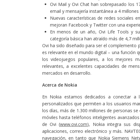
Ovi Mail y Ovi Chat han sobrepasado los 1
email y mensajería instantánea a 4 millones
Nuevas características de redes sociales e
mejoran Facebook y Twitter con una experie
En menos de un año, Ovi Life Tools y sus
categoría básica han atraído más de 4,7 mil
Ovi ha sido diseñado para ser el complemento p
es relevante en el mundo digital – una función qu
los videojuegos populares, a los mejores m
relevantes, a excelentes capacidades de mensa
mercados en desarrollo.
Acerca de Nokia
En Nokia estamos dedicados a conectar a l
personalizados que permiten a los usuarios ma
los días, más de 1.300 millones de personas se 
móviles hasta teléfonos inteligentes avanzado
de Ovi (
www
.
ovi
.
com
), Nokia integra sus dis
aplicaciones, correo electrónico y más. NAVTEQ
navegación, en tanto que Nokia Siemens Netwo