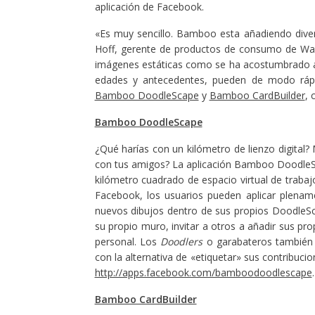
aplicación de Facebook.
«Es muy sencillo. Bamboo esta añadiendo diversi
Hoff, gerente de productos de consumo de Wac
imágenes estáticas como se ha acostumbrado a 
edades y antecedentes, pueden de modo rápido
Bamboo DoodleScape
y
Bamboo CardBuilder
, 
Bamboo DoodleScape
¿Qué harías con un kilómetro de lienzo digital?
con tus amigos? La aplicación Bamboo DoodleS
kilómetro cuadrado de espacio virtual de traba
Facebook, los usuarios pueden aplicar plename
nuevos dibujos dentro de sus propios DoodleSc
su propio muro, invitar a otros a añadir sus pr
personal. Los
Doodlers
o garabateros también 
con la alternativa de «etiquetar» sus contribuci
http://apps.facebook.com/bamboodoodlescape
.
Bamboo CardBuilder