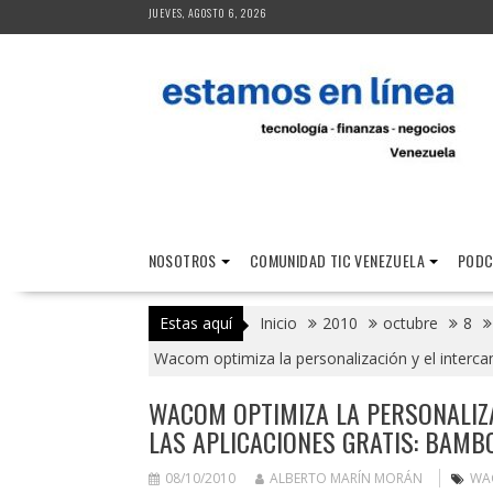
Saltar
JUEVES, AGOSTO 6, 2026
al
contenido
NOSOTROS
COMUNIDAD TIC VENEZUELA
PODC
Estas aquí
Inicio
2010
octubre
8
Wacom optimiza la personalización y el inter
WACOM OPTIMIZA LA PERSONALIZA
LAS APLICACIONES GRATIS: BAM
08/10/2010
ALBERTO MARÍN MORÁN
WA