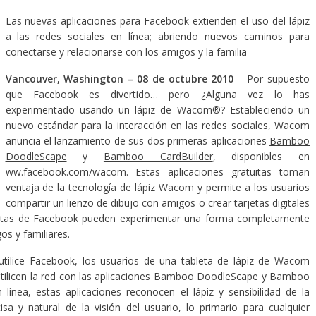
Las nuevas aplicaciones para Facebook extienden el uso del lápiz
a las redes sociales en línea; abriendo nuevos caminos para
conectarse y relacionarse con los amigos y la familia
Vancouver, Washington – 08 de octubre 2010
– Por supuesto
que Facebook es divertido… pero ¿Alguna vez lo has
experimentado usando un lápiz de Wacom®? Estableciendo un
nuevo estándar para la interacción en las redes sociales, Wacom
anuncia el lanzamiento de sus dos primeras aplicaciones
Bamboo
DoodleScape
y
Bamboo CardBuilder
, disponibles en
ww.facebook.com/wacom. Estas aplicaciones gratuitas toman
ventaja de la tecnología de lápiz Wacom y permite a los usuarios
compartir un lienzo de dibujo con amigos o crear tarjetas digitales
astas de Facebook pueden experimentar una forma completamente
os y familiares.
utilice Facebook, los usuarios de una tableta de lápiz de Wacom
ilicen la red con las aplicaciones
Bamboo DoodleScape
y
Bamboo
 línea, estas aplicaciones reconocen el lápiz y sensibilidad de la
a y natural de la visión del usuario, lo primario para cualquier