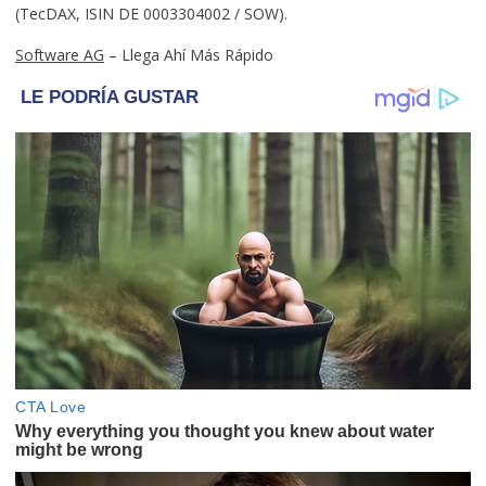
(TecDAX, ISIN DE 0003304002 / SOW).
Software AG
– Llega Ahí Más Rápido