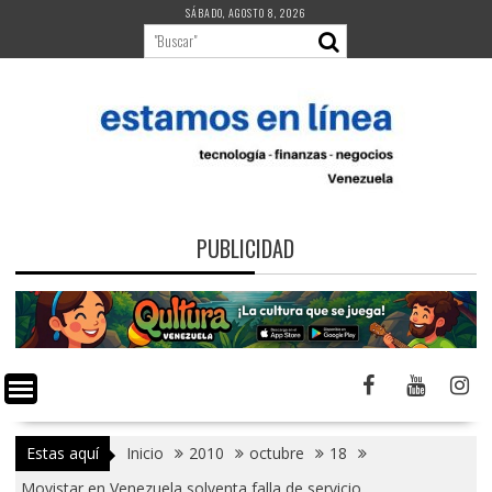
Saltar
SÁBADO, AGOSTO 8, 2026
al
contenido
PUBLICIDAD
Estas aquí
Inicio
2010
octubre
18
Movistar en Venezuela solventa falla de servicio