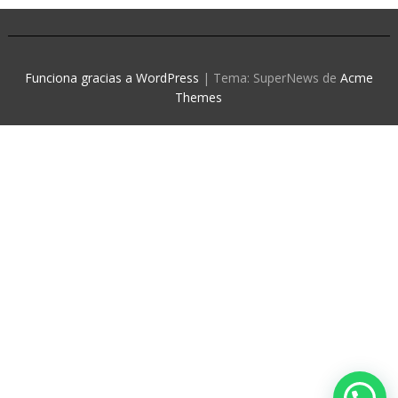
Funciona gracias a WordPress
|
Tema: SuperNews de
Acme
Themes