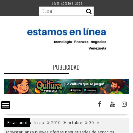
Saltar
JUEVES, AGOSTO 6, 2026
al
contenido
PUBLICIDAD
Estas aquí
Inicio
2010
octubre
30
Movistar lanza nuevas ofertas paquetizadas de servicios