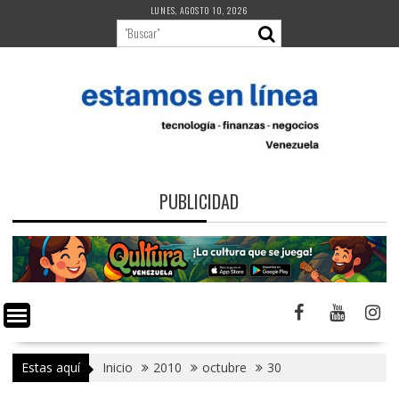
Saltar
LUNES, AGOSTO 10, 2026
al
contenido
PUBLICIDAD
Estas aquí
Inicio
2010
octubre
30