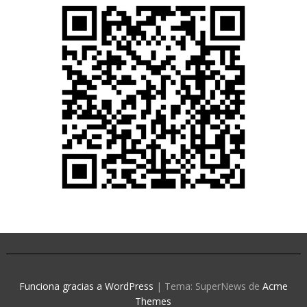
Funciona gracias a WordPress
|
Tema: SuperNews de
Acme
Themes