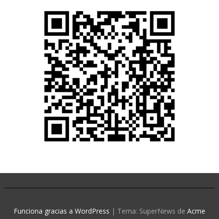
Funciona gracias a WordPress
|
Tema: SuperNews de
Acme