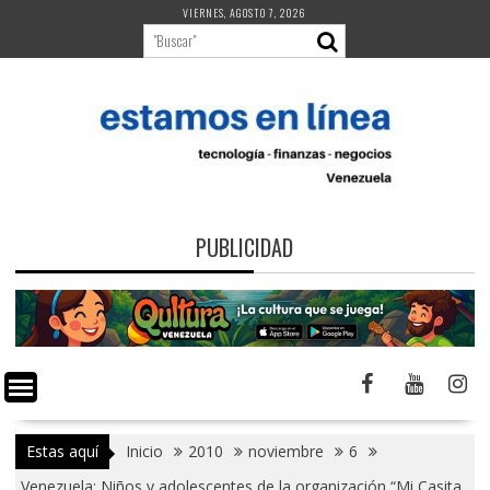
Saltar
VIERNES, AGOSTO 7, 2026
al
contenido
PUBLICIDAD
Estas aquí
Inicio
2010
noviembre
6
Venezuela: Niños y adolescentes de la organización “Mi Casita