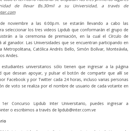
nidad de llevar Bs.30mil a su Universidad, a través de
ter.com
de noviembre a las 6:00p.m. se estarán llevando a cabo las
ra seleccionar los tres videos Lipdub que conformarán el grupo de
asistirán a la ceremonia de premiación, en la cual el Círculo de
á al ganador. Las Universidades que se encuentran participando en
 la Metropolitana, Católica Andrés Bello, Simón Bolívar, Monteávila,
Los Andes.
 estudiantes universitarios sólo tienen que ingresar a la página
ad que desean apoyar, y pulsar el botón de compartir que allí se
or Facebook y por Twitter cada 24 horas, incluso varias personas
ión de voto se realiza por el nombre de usuario de cada votante en
1er Concurso Lipdub Inter Universitario, puedes ingresar a
binter o escribirnos a través de lipdub@inter.com.ve
rio