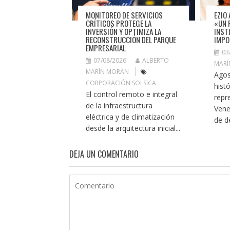
MONITOREO DE SERVICIOS
EZIO 
CRÍTICOS PROTEGE LA
«UN 
INVERSIÓN Y OPTIMIZA LA
INST
RECONSTRUCCIÓN DEL PARQUE
IMPO
EMPRESARIAL
03
07/08/2026
ALBERTO
MARÍ
MARÍN MORÁN
Agos
CORPORACIÓN SOLSICA
histó
El control remoto e integral
repr
de la infraestructura
Vene
eléctrica y de climatización
de de
desde la arquitectura inicial...
DEJA UN COMENTARIO