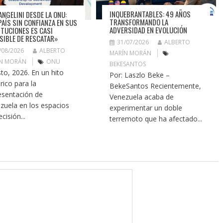
INQUEBRANTABLES: 49 AÑOS
ANGELINI DESDE LA ONU:
TRANSFORMANDO LA
PAÍS SIN CONFIANZA EN SUS
ADVERSIDAD EN EVOLUCIÓN
ITUCIONES ES CASI
SIBLE DE RESCATAR»
31/07/2026
ALBERTO
/08/2026
ALBERTO
MARÍN MORÁN
N MORÁN
ONU
BEKESANTOS
to, 2026. En un hito
Por: Laszlo Beke –
rico para la
BekeSantos Recientemente,
esentación de
Venezuela acaba de
zuela en los espacios
experimentar un doble
cisión...
terremoto que ha afectado...