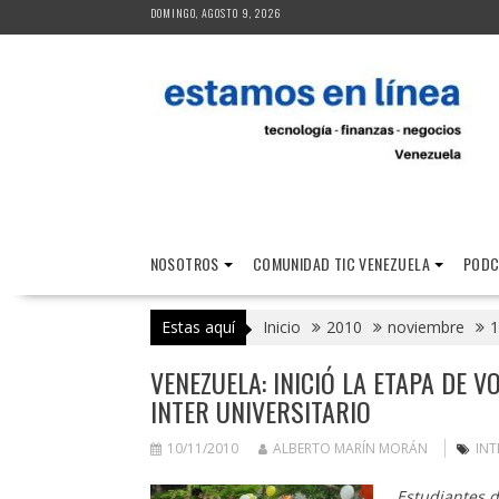
Saltar
DOMINGO, AGOSTO 9, 2026
al
contenido
NOSOTROS
COMUNIDAD TIC VENEZUELA
PODC
Estas aquí
Inicio
2010
noviembre
1
VENEZUELA: INICIÓ LA ETAPA DE 
INTER UNIVERSITARIO
10/11/2010
ALBERTO MARÍN MORÁN
INT
Estudiantes d