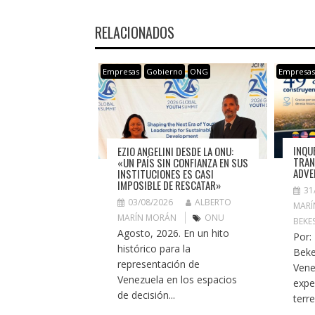
RELACIONADOS
Empresas
Gobierno
ONG
Empresa
INQU
EZIO ANGELINI DESDE LA ONU:
TRAN
«UN PAÍS SIN CONFIANZA EN SUS
ADVE
INSTITUCIONES ES CASI
IMPOSIBLE DE RESCATAR»
31
03/08/2026
ALBERTO
MARÍ
MARÍN MORÁN
ONU
BEKE
Agosto, 2026. En un hito
Por:
histórico para la
Beke
representación de
Vene
Venezuela en los espacios
expe
de decisión...
terr