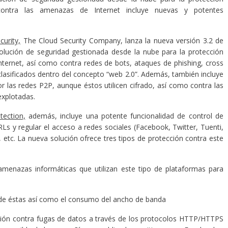
contra las amenazas de Internet incluye nuevas y potentes
urity,
The Cloud Security Company, lanza la nueva versión 3.2 de
olución de seguridad gestionada desde la nube para la protección
ternet, así como contra redes de bots, ataques de phishing, cross
 clasificados dentro del concepto “web 2.0”. Además, también incluye
or las redes P2P, aunque éstos utilicen cifrado, así como contra las
explotadas.
tection,
además, incluye una potente funcionalidad de control de
RLs y regular el acceso a redes sociales (Facebook, Twitter, Tuenti,
, etc. La nueva solución ofrece tres tipos de protección contra este
enazas informáticas que utilizan este tipo de plataformas para
de éstas así como el consumo del ancho de banda
ón contra fugas de datos a través de los protocolos HTTP/HTTPS