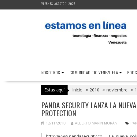
Saltar
VIERNES, AGOSTO 7, 2026
al
contenido
NOSOTROS
COMUNIDAD TIC VENEZUELA
PODC
Estas aquí
Inicio
2010
noviembre
1
PANDA SECURITY LANZA LA NUEVA
PROTECTION
12/11/2010
ALBERTO MARÍN MORÁN
PA
La nueva sol