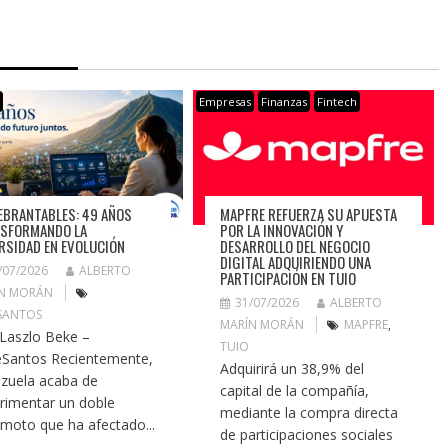
s
Empresas
Finanzas
Fintech
EBRANTABLES: 49 AÑOS
MAPFRE REFUERZA SU APUESTA
SFORMANDO LA
POR LA INNOVACIÓN Y
RSIDAD EN EVOLUCIÓN
DESARROLLO DEL NEGOCIO
DIGITAL ADQUIRIENDO UNA
/07/2026
ALBERTO
PARTICIPACIÓN EN TUIO
N MORÁN
31/07/2026
ALBERTO
SANTOS
MARÍN MORÁN
MAPFRE
,
 Laszlo Beke –
TUIO
Santos Recientemente,
Adquirirá un 38,9% del
zuela acaba de
capital de la compañía,
rimentar un doble
mediante la compra directa
emoto que ha afectado...
de participaciones sociales