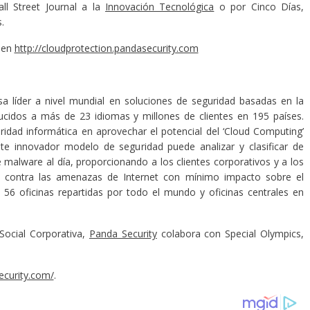
ll Street Journal a la
Innovación Tecnológica
o por Cinco Días,
.
o en
http://cloudprotection.pandasecurity.com
a líder a nivel mundial en soluciones de seguridad basadas en la
cidos a más de 23 idiomas y millones de clientes en 195 países.
idad informática en aprovechar el potencial del ‘Cloud Computing’
Este innovador modelo de seguridad puede analizar y clasificar de
alware al día, proporcionando a los clientes corporativos y a los
z contra las amenazas de Internet con mínimo impacto sobre el
56 oficinas repartidas por todo el mundo y oficinas centrales en
Social Corporativa,
Panda Security
colabora con Special Olympics,
ecurity.com/
.