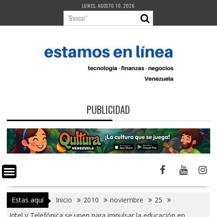
Saltar
LUNES, AGOSTO 10, 2026
al
contenido
PUBLICIDAD
Estas aquí
Inicio
2010
noviembre
25
Intel y Telefónica se unen para impulsar la educación en