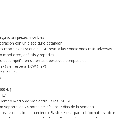
egura, sin piezas movibles
aración con un disco duro estándar
cas movibles para que el SSD resista las condiciones más adversas
o monitoreo, análisis y reportes
mo desempeño en sistemas operativos compatibles
TYP) / en espera 1.0W (TYP)
° C a 85° C
 C
800Hz)
0Hz)
 Tiempo Medio de Vida entre Fallos (MTBF)
n soporte las 24 horas del día, los 7 días de la semana
positivo de almacenamiento Flash se usa para el formato y otras