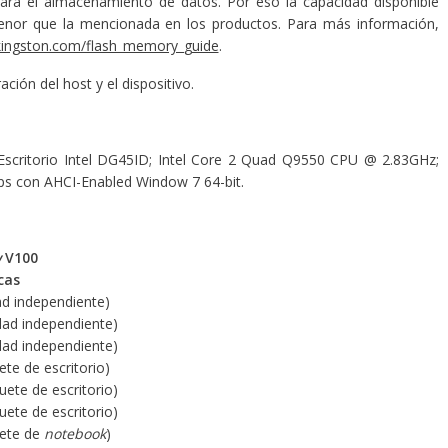
 para el almacenamiento de datos. Por eso la capacidad disponible
enor que la mencionada en los productos. Para más información,
kingston.com/flash_memory_guide
.
ción del host y el dispositivo.
Escritorio Intel DG45ID; Intel Core 2 Quad Q9550 CPU @ 2.83GHz;
s con AHCI-Enabled Window 7 64-bit.
w
V100
cas
d independiente)
ad independiente)
ad independiente)
e de escritorio)
ete de escritorio)
ete de escritorio)
ete de
notebook
)