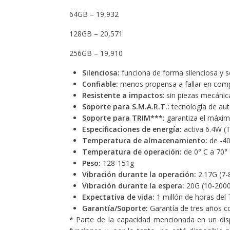
64GB – 19,932
128GB – 20,571
256GB – 19,910
Silenciosa:
funciona de forma silenciosa y s
Confiable:
menos propensa a fallar en comp
Resistente a impactos
: sin piezas mecáni
Soporte para S.M.A.R.T.:
tecnología de aut
Soporte para TRIM***:
garantiza el máxi
Especificaciones de energía:
activa 6.4W (
Temperatura de almacenamiento:
de -40
Temperatura de operación:
de 0° C a 70°
Peso:
128-151g
Vibración durante la operación:
2.17G (7-
Vibración durante la espera:
20G (10-200
Expectativa de vida:
1 millón de horas del
Garantía/Soporte:
Garantía de tres años co
* Parte de la capacidad mencionada en un dis