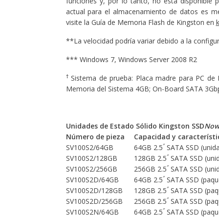
funciones y, por lo tanto, no está disponible
actual para el almacenamiento de datos es m
visite la Guía de Memoria Flash de Kingston en
**La velocidad podría variar debido a la configura
*** Windows 7, Windows Server 2008 R2
†
Sistema de prueba: Placa madre para PC de 
Memoria del Sistema 4GB; On-Board SATA 3Gbp
Unidades de Estado Sólido Kingston SSD
No
Número de pieza
Capacidad y característi
″
SV100S2/64GB
64GB 2.5
SATA SSD (unida
″
SV100S2/128GB
128GB 2.5
SATA SSD (unid
″
SV100S2/256GB
256GB 2.5
SATA SSD (unid
″
SV100S2D/64GB
64GB 2.5
SATA SSD (paquet
″
SV100S2D/128GB
128GB 2.5
SATA SSD (paqu
″
SV100S2D/256GB
256GB 2.5
SATA SSD (paqu
″
SV100S2N/64GB
64GB 2.5
SATA SSD (paqu