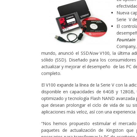
efectivida
Nueva cap
Serie V 
El contro
desempeño
Fountain
Company, I
mundo, anunció el SSD
Now
V100, la última ad
sólido (SSD). Diseñado para los consumidores 
actualizar y mejorar el desempeño de las PC de
completo.
El V100 expande la línea de la Serie V con la a
disponible en capacidades de 64GB y 128GB,
optimizado y tecnología Flash NAND avanzada 
que desean prolongar el ciclo de vida de su s
aplicaciones más veloz, así con una experiencia
“Nos hemos propuesto estimular el mercado d
paquetes de actualización de Kingston que 
necesarios para transformar la PC de escritorio