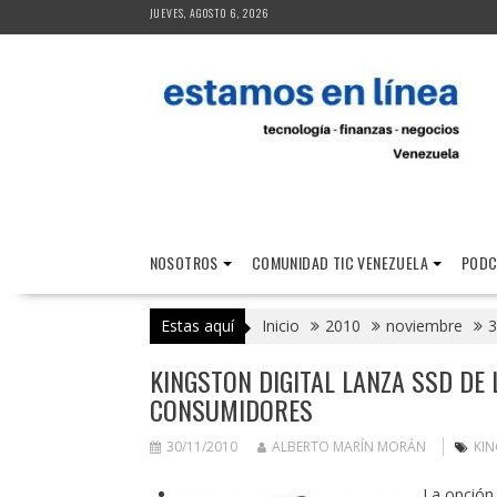
Saltar
JUEVES, AGOSTO 6, 2026
al
contenido
NOSOTROS
COMUNIDAD TIC VENEZUELA
PODC
Estas aquí
Inicio
2010
noviembre
3
KINGSTON DIGITAL LANZA SSD DE
CONSUMIDORES
30/11/2010
ALBERTO MARÍN MORÁN
KI
La opción