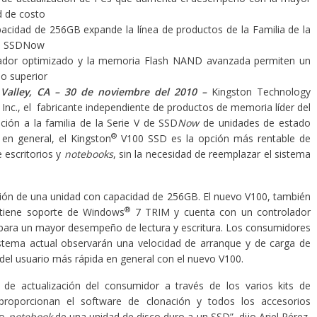
d de costo
acidad de 256GB expande la línea de productos de la Familia de la
de SSDNow
lador optimizado y la memoria Flash NAND avanzada permiten un
 superior
 Valley, CA – 30 de noviembre del 2010 –
Kingston Technology
nc., el fabricante independiente de productos de memoria líder del
ición a la familia de la Serie V de SSD
Now
de unidades de estado
®
en general, el Kingston
V100 SSD es la opción más rentable de
 escritorios y
notebooks
, sin la necesidad de reemplazar el sistema
dición de una unidad con capacidad de 256GB. El nuevo V100, también
®
 tiene soporte de Windows
7 TRIM y cuenta con un controlador
para un mayor desempeño de lectura y escritura. Los consumidores
istema actual observarán una velocidad de arranque y de carga de
 del usuario más rápida en general con el nuevo V100.
e actualización del consumidor a través de los varios kits de
proporcionan el software de clonación y todos los accesorios
 o
notebook
de una unidad de disco duro a un SSD”, dijo Ariel Pérez,