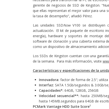
gerente de negocios de SSD de Kingston. “Nu
que ellas representan el mejor valor para una s
la tasa de desempeño”, añadió Pérez.
Las unidades SSD
Now
V100 se distribuyen 
actualización. El kit de paquete de escritorio i
energía), hardware y soportes de montaje de
software de clonación y una cubierta externa d
como un dispositivo de almacenamiento adicion
Los SSDs de Kingston cuentan con una garantía d
de la semana. Para más información, visite
www
Características y especificaciones de la unid
Innovadora:
factor de forma de 2.5″; uti
Interfaz:
SATA 1.5Gb/segundos & 3.0Gb/s
Capacidades*:
64GB, 128GB, 256GB
Velocidad secuencial**:
hasta
250MB/seg
hasta 145MB.segundos para 64GB de escrit
†
PCMark Vantage HDD Suite Score