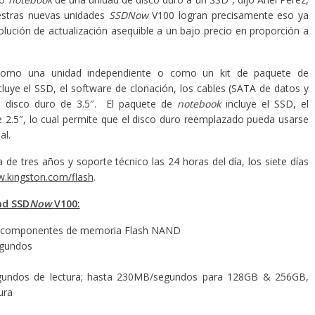
estras nuevas unidades
SSDNow
V100 logran precisamente eso ya
olución de actualización asequible a un bajo precio en proporción a
como una unidad independiente o como un kit de paquete de
ncluye el SSD, el software de clonación, los cables (SATA de datos y
l disco duro de 3.5″. El paquete de
notebook
incluye el SSD, el
e 2.5″, lo cual permite que el disco duro reemplazado pueda usarse
al.
e tres años y soporte técnico las 24 horas del día, los siete días
.kingston.com/flash
.
ad SSD
Now
V100:
liza componentes de memoria Flash NAND
egundos
undos de lectura; hasta 230MB/segundos para 128GB & 256GB,
ura