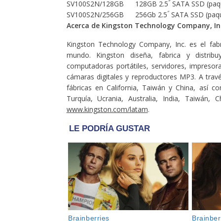
″
SV100S2N/128GB
128GB 2.5
SATA SSD (paq
″
SV100S2N/256GB
256Gb 2.5
SATA SSD (paq
Acerca de Kingston Technology Company, In
Kingston Technology Company, Inc. es el fa
mundo. Kingston diseña, fabrica y distri
computadoras portátiles, servidores, impreso
cámaras digitales y reproductores MP3. A través
fábricas en California, Taiwán y China, así 
Turquía, Ucrania, Australia, India, Taiwán, 
www.kingston.com/latam
.