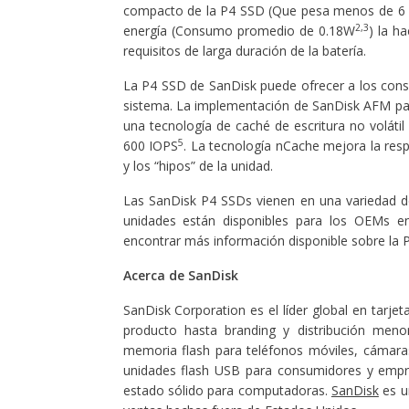
compacto de la P4 SSD (Que pesa menos de 6
2,3
energía (Consumo promedio de 0.18W
) la h
requisitos de larga duración de la batería.
La P4 SSD de SanDisk puede ofrecer a los con
sistema. La implementación de SanDisk AFM para
una tecnología de caché de escritura no voláti
5
600 IOPS
. La tecnología nCache mejora la resp
y los “hipos” de la unidad.
Las SanDisk P4 SSDs vienen en una variedad d
unidades están disponibles para los OEMs 
encontrar más información disponible sobre la
Acerca de SanDisk
SanDisk Corporation es el líder global en tarje
producto hasta branding y distribución menor
memoria flash para teléfonos móviles, cámaras 
unidades flash USB para consumidores y empre
estado sólido para computadoras.
SanDisk
es u