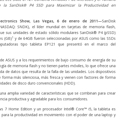
 la SanDisk® P4 SSD para Maximizar la Productividad en
lectronics Show, Las Vegas, 6 de enero de 2011—
SanDisk
(NASDAQ: SNDK), el líder mundial en tarjetas de memoria flash,
que sus unidades de estado sólido modulares SanDisk® P4 (pSSD)
1
es (GB)
y de 64GB fueron seleccionadas por ASUS como las SSDs
putadoras tipo tableta EP121 que presentó en el marco del
 de ASUS y a los requerimientos de bajo consumo de energía de su
logía de memoria flash y no tienen partes móviles, lo que ofrece una
da de datos que resulta de la falla de las unidades. Los dispositivos
 forma más silenciosa, más fresca y vienen con factores de forma
nidades de disco duro convencionales (HDD).
una amplia variedad de características que se combinan para crear
iencia productiva y agradable para los consumidores.
s 7 Home Edition y un procesador Intel® Core™ i5, la tableta es
 para la productividad en movimiento con el poder de una laptop y