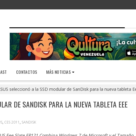
AST
CONTACTOS
MÁS NOTICIAS
SUS seleccionó a la SSD modular de SanDisk para la nueva tableta E
LAR DE SANDISK PARA LA NUEVA TABLETA EEE
US
,
CES 2011
,
SANDISK
SUS Eee Slate EP121 Combina Windows 7 de Microsoft y el Tamaño