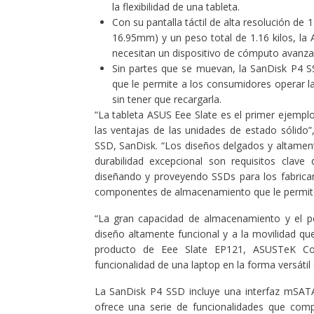
la flexibilidad de una tableta.
Con su pantalla táctil de alta resolución de
16.95mm) y un peso total de 1.16 kilos, la 
necesitan un dispositivo de cómputo avanza
Sin partes que se muevan, la SanDisk P4 SSD
que le permite a los consumidores operar l
sin tener que recargarla.
“La tableta ASUS Eee Slate es el primer ejemp
las ventajas de las unidades de estado sólido
SSD, SanDisk. “Los diseños delgados y altament
durabilidad excepcional son requisitos cla
diseñando y proveyendo SSDs para los fabrican
componentes de almacenamiento que le permite 
“La gran capacidad de almacenamiento y el p
diseño altamente funcional y a la movilidad qu
producto de Eee Slate EP121, ASUSTeK Com
funcionalidad de una laptop en la forma versátil
La SanDisk P4 SSD incluye una interfaz mSATA 
ofrece una serie de funcionalidades que comp