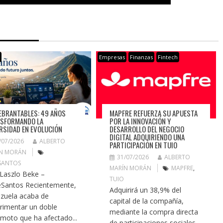
s
Empresas
Finanzas
Fintech
EBRANTABLES: 49 AÑOS
MAPFRE REFUERZA SU APUESTA
SFORMANDO LA
POR LA INNOVACIÓN Y
RSIDAD EN EVOLUCIÓN
DESARROLLO DEL NEGOCIO
DIGITAL ADQUIRIENDO UNA
/07/2026
ALBERTO
PARTICIPACIÓN EN TUIO
N MORÁN
31/07/2026
ALBERTO
SANTOS
MARÍN MORÁN
MAPFRE
,
 Laszlo Beke –
TUIO
Santos Recientemente,
Adquirirá un 38,9% del
zuela acaba de
capital de la compañía,
rimentar un doble
mediante la compra directa
emoto que ha afectado...
de participaciones sociales