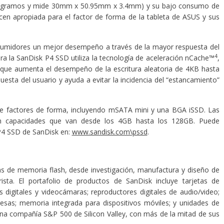
 gramos y mide 30mm x 50.95mm x 3.4mm) y su bajo consumo de
acen apropiada para el factor de forma de la tableta de ASUS y sus
sumidores un mejor desempeño a través de la mayor respuesta del
4
 la SanDisk P4 SSD utiliza la tecnología de aceleración nCache™
,
l que aumenta el desempeño de la escritura aleatoria de 4KB hasta
uesta del usuario y ayuda a evitar la incidencia del “estancamiento”
e factores de forma, incluyendo mSATA mini y una BGA iSSD. Las
en capacidades que van desde los 4GB hasta los 128GB. Puede
 P4 SSD de SanDisk en:
www.sandisk.com\pssd
.
tas de memoria flash, desde investigación, manufactura y diseño de
ista. El portafolio de productos de SanDisk incluye tarjetas de
digitales y videocámaras; reproductores digitales de audio/video;
sas; memoria integrada para dispositivos móviles; y unidades de
na compañía S&P 500 de Silicon Valley, con más de la mitad de sus