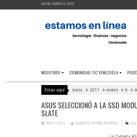
Saltar
JUEVES, AGOSTO 6, 2026
al
contenido
NOSOTROS
COMUNIDAD TIC VENEZUELA
PODC
Estas aquí
Inicio
2011
enero
6
A
ASUS SELECCIONÓ A LA SSD MODU
SLATE
06/01/2011
ALBERTO MARÍN MORÁN
AS
La Tableta A