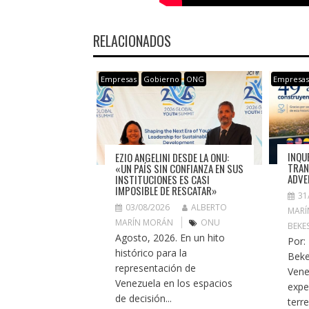
RELACIONADOS
Empresas
Gobierno
ONG
Empresa
INQU
EZIO ANGELINI DESDE LA ONU:
TRAN
«UN PAÍS SIN CONFIANZA EN SUS
ADVE
INSTITUCIONES ES CASI
IMPOSIBLE DE RESCATAR»
31
03/08/2026
ALBERTO
MARÍ
MARÍN MORÁN
ONU
BEKE
Agosto, 2026. En un hito
Por:
histórico para la
Beke
representación de
Vene
Venezuela en los espacios
expe
de decisión...
terr