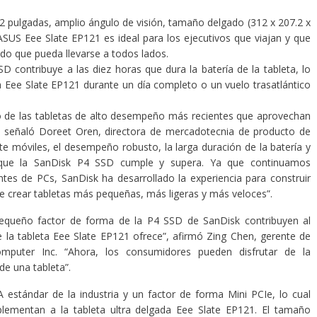
 12 pulgadas, amplio ángulo de visión, tamaño delgado (312 x 207.2 x
ASUS Eee Slate EP121 es ideal para los ejecutivos que viajan y que
do que pueda llevarse a todos lados.
 contribuye a las diez horas que dura la batería de la tableta, lo
a Eee Slate EP121 durante un día completo o un vuelo trasatlántico
lo de las tabletas de alto desempeño más recientes que aprovechan
”, señaló Doreet Oren, directora de mercadotecnia de producto de
e móviles, el desempeño robusto, la larga duración de la batería y
ve que la SanDisk P4 SSD cumple y supera. Ya que continuamos
tes de PCs, SanDisk ha desarrollado la experiencia para construir
crear tabletas más pequeñas, más ligeras y más veloces”.
equeño factor de forma de la P4 SSD de SanDisk contribuyen al
e la tableta Eee Slate EP121 ofrece”, afirmó Zing Chen, gerente de
puter Inc. “Ahora, los consumidores pueden disfrutar de la
 de una tableta”.
estándar de la industria y un factor de forma Mini PCIe, lo cual
lementan a la tableta ultra delgada Eee Slate EP121. El tamaño