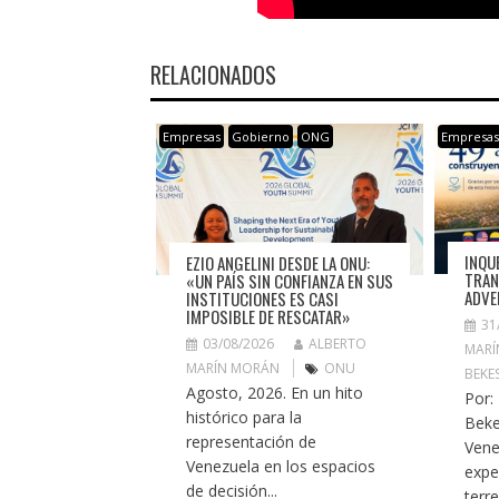
RELACIONADOS
Empresas
Gobierno
ONG
Empresa
INQU
EZIO ANGELINI DESDE LA ONU:
TRAN
«UN PAÍS SIN CONFIANZA EN SUS
ADVE
INSTITUCIONES ES CASI
IMPOSIBLE DE RESCATAR»
31
03/08/2026
ALBERTO
MARÍ
MARÍN MORÁN
ONU
BEKE
Agosto, 2026. En un hito
Por:
histórico para la
Beke
representación de
Vene
Venezuela en los espacios
expe
de decisión...
terr