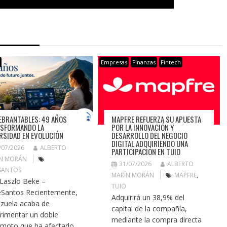
s
Empresas
Finanzas
Fintech
EBRANTABLES: 49 AÑOS
MAPFRE REFUERZA SU APUESTA
SFORMANDO LA
POR LA INNOVACIÓN Y
RSIDAD EN EVOLUCIÓN
DESARROLLO DEL NEGOCIO
DIGITAL ADQUIRIENDO UNA
/07/2026
ALBERTO
PARTICIPACIÓN EN TUIO
N MORÁN
31/07/2026
ALBERTO
SANTOS
MARÍN MORÁN
MAPFRE
,
 Laszlo Beke –
TUIO
Santos Recientemente,
Adquirirá un 38,9% del
zuela acaba de
capital de la compañía,
rimentar un doble
mediante la compra directa
emoto que ha afectado...