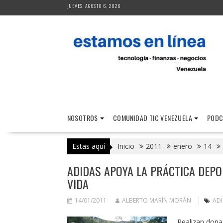
Saltar
JUEVES, AGOSTO 6, 2026
al
contenido
NOSOTROS
COMUNIDAD TIC VENEZUELA
PODC
Estas aquí
Inicio
2011
enero
14
ADIDAS APOYA LA PRÁCTICA DEPO
VIDA
14/01/2011
ALBERTO MARÍN MORÁN
ADI
Realizan dona