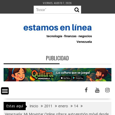
Saltar
VIERNES, AGOSTO 7, 2026
al
contenido
PUBLICIDAD
Estas aquí
Inicio
2011
enero
14
Venezuela: Mi Movistar Online ofrece autogestión móvil desde