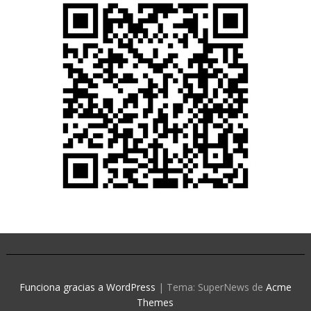
Funciona gracias a WordPress
|
Tema: SuperNews de
Acme
Themes