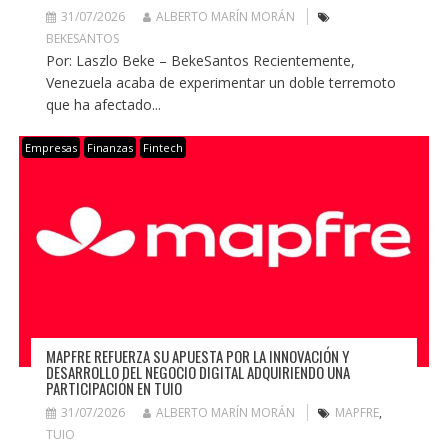
31/07/2026
ALBERTO MARÍN MORÁN
BEKESANTOS
Por: Laszlo Beke – BekeSantos Recientemente,
Venezuela acaba de experimentar un doble terremoto
que ha afectado...
Empresas
Finanzas
Fintech
MAPFRE REFUERZA SU APUESTA POR LA INNOVACIÓN Y
DESARROLLO DEL NEGOCIO DIGITAL ADQUIRIENDO UNA
PARTICIPACIÓN EN TUIO
31/07/2026
ALBERTO MARÍN MORÁN
MAPFRE
,
TUIO