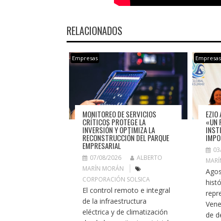
RELACIONADOS
Empresas
Empresa
MONITOREO DE SERVICIOS
EZIO 
CRÍTICOS PROTEGE LA
«UN 
INVERSIÓN Y OPTIMIZA LA
INST
RECONSTRUCCIÓN DEL PARQUE
IMPO
EMPRESARIAL
03
07/08/2026
ALBERTO
MARÍ
MARÍN MORÁN
Agos
CORPORACIÓN SOLSICA
histó
El control remoto e integral
repr
de la infraestructura
Vene
eléctrica y de climatización
de de