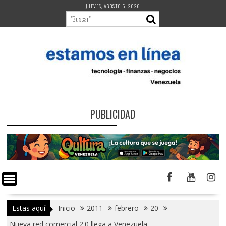
Saltar
JUEVES, AGOSTO 6, 2026
al
contenido
PUBLICIDAD
Estas aquí
Inicio
2011
febrero
20
Nueva red comercial 2.0 llega a Venezuela