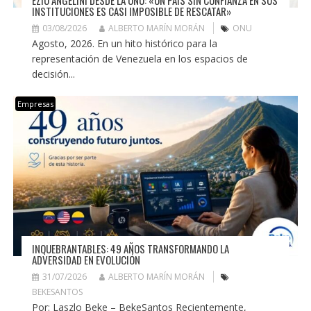
EZIO ANGELINI DESDE LA ONU: «UN PAÍS SIN CONFIANZA EN SUS
INSTITUCIONES ES CASI IMPOSIBLE DE RESCATAR»
03/08/2026
ALBERTO MARÍN MORÁN
ONU
Agosto, 2026. En un hito histórico para la
representación de Venezuela en los espacios de
decisión...
Empresas
INQUEBRANTABLES: 49 AÑOS TRANSFORMANDO LA
ADVERSIDAD EN EVOLUCIÓN
31/07/2026
ALBERTO MARÍN MORÁN
BEKESANTOS
Por: Laszlo Beke – BekeSantos Recientemente,