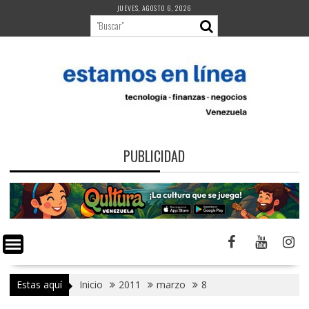
Saltar
JUEVES, AGOSTO 6, 2026
al
contenido
PUBLICIDAD
Estas aquí
Inicio
2011
marzo
8