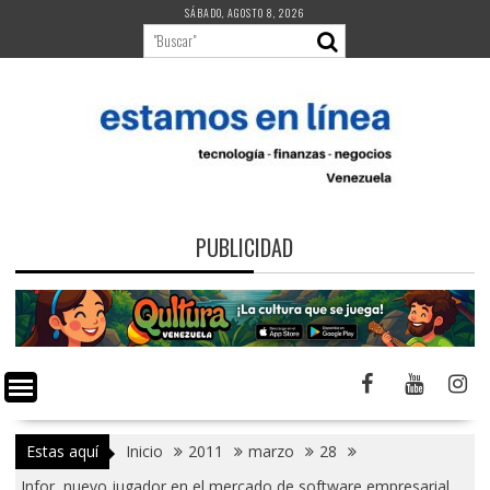
Saltar
SÁBADO, AGOSTO 8, 2026
al
contenido
PUBLICIDAD
Estas aquí
Inicio
2011
marzo
28
Infor, nuevo jugador en el mercado de software empresarial,