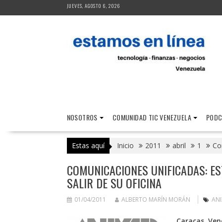
Saltar
JUEVES, AGOSTO 6, 2026
al
contenido
NOSOTROS
COMUNIDAD TIC VENEZUELA
PODC
Estas aquí
Inicio
2011
abril
1
Co
COMUNICACIONES UNIFICADAS: ES
SALIR DE SU OFICINA
01/04/2011
ALBERTO MARÍN MORÁN
ANI
Caracas, Ven