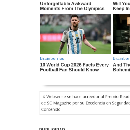
NAVEGACIÓN
Websense se hace acreedor al Premio Reade
DE
de SC Magazine por su Excelencia en Segurida
ENTRADAS
Contenido