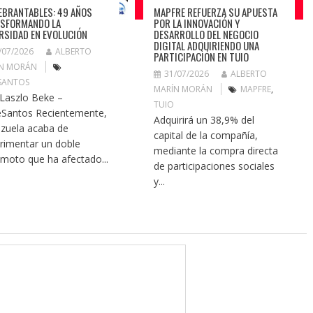
EBRANTABLES: 49 AÑOS
MAPFRE REFUERZA SU APUESTA
SFORMANDO LA
POR LA INNOVACIÓN Y
RSIDAD EN EVOLUCIÓN
DESARROLLO DEL NEGOCIO
DIGITAL ADQUIRIENDO UNA
/07/2026
ALBERTO
PARTICIPACIÓN EN TUIO
N MORÁN
31/07/2026
ALBERTO
SANTOS
MARÍN MORÁN
MAPFRE
,
 Laszlo Beke –
TUIO
Santos Recientemente,
Adquirirá un 38,9% del
zuela acaba de
capital de la compañía,
rimentar un doble
mediante la compra directa
emoto que ha afectado...
de participaciones sociales
y...