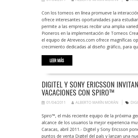
Con los torneos en línea promueve la interacci
ofrece interesantes oportunidades para estudian
permite a las empresas recibir una amplia varie
Pioneros en la implementación de Torneos Creativ
el equipo de Atreveos.com ofrece magníficas o
crecimiento dedicadas al diseño gráfico, para q
LEER MÁS
DIGITEL Y SONY ERICSSON INVIT
VACACIONES CON SPIRO™
01/04/2011
ALBERTO MARÍN MORÁN
DIG
Spiro™, el más reciente equipo de la próxima g
alcance de los usuarios la mejor experiencia m
Caracas, abril 2011.- Digitel y Sony Ericsson po
puntos de venta Digitel del país y lanzan una 