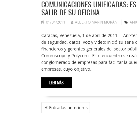
COMUNICACIONES UNIFICADAS: ES
SALIR DE SU OFICINA
01/04/2011
ALBERTO MARÍN MORÁN
ANI
Caracas, Venezuela, 1 de abril de 2011. – Anixter
de seguridad, datos, voz y video; inició su serie
financieros y gerentes generales del sector públ
Commscope y Polycom. Este encuentro se realizó
conglomerado de empresas para facilitar la pu
empresas, cuyo objetivo…
LEER MÁS
NAVEGACIÓN
Entradas anteriores
DE
ENTRADAS