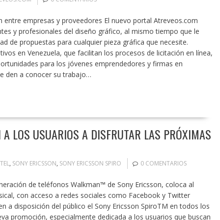
ón entre empresas y proveedores El nuevo portal Atreveos.com
tes y profesionales del diseño gráfico, al mismo tiempo que le
dad de propuestas para cualquier pieza gráfica que necesite.
os en Venezuela, que facilitan los procesos de licitación en línea,
portunidades para los jóvenes emprendedores y firmas en
ue den a conocer su trabajo…
AN A LOS USUARIOS A DISFRUTAR LAS PRÓXIMAS
ITEL
,
SONY ERICSSON
,
SONY ERICSSON SPIRO
0 COMENTARIOS
eneración de teléfonos Walkman™ de Sony Ericsson, coloca al
usical, con acceso a redes sociales como Facebook y Twitter
nen a disposición del público el Sony Ericsson SpiroTM en todos los
nueva promoción, especialmente dedicada a los usuarios que buscan