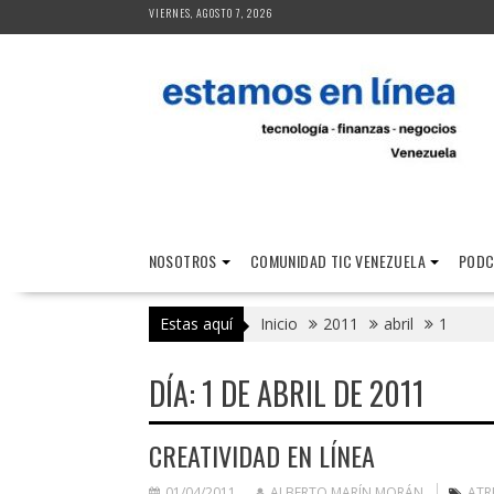
Saltar
VIERNES, AGOSTO 7, 2026
al
contenido
NOSOTROS
COMUNIDAD TIC VENEZUELA
PODC
Estas aquí
Inicio
2011
abril
1
DÍA:
1 DE ABRIL DE 2011
CREATIVIDAD EN LÍNEA
01/04/2011
ALBERTO MARÍN MORÁN
ATR