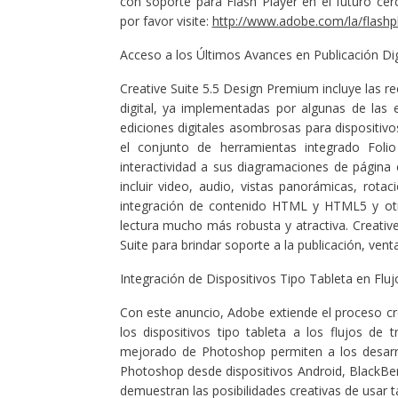
con soporte para Flash Player en el futuro ce
por favor visite:
http://www.adobe.com/la/flashp
Acceso a los Últimos Avances en Publicación Dig
Creative Suite 5.5 Design Premium incluye las r
digital, ya implementadas por algunas de las e
ediciones digitales asombrosas para dispositiv
el conjunto de herramientas integrado Foli
interactividad a sus diagramaciones de página 
incluir video, audio, vistas panorámicas, ro
integración de contenido HTML y HTML5 y otras
lectura mucho más robusta y atractiva. Creative
Suite para brindar soporte a la publicación, vent
Integración de Dispositivos Tipo Tableta en Flu
Con este anuncio, Adobe extiende el proceso cre
los dispositivos tipo tableta a los flujos de
mejorado de Photoshop permiten a los desarro
Photoshop desde dispositivos Android, BlackBer
demuestran las posibilidades creativas de usar 