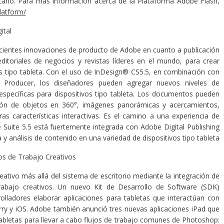
rcano. Para más información acerca de la Plataforma Adobe Flash,
latform/
ital
ecientes innovaciones de producto de Adobe en cuanto a publicación
ditoriales de negocios y revistas líderes en el mundo, para crear
os tipo tableta. Con el uso de InDesign® CS5.5, en combinación con
o Producer, los diseñadores pueden agregar nuevos niveles de
específicas para dispositivos tipo tableta. Los documentos pueden
tación de objetos en 360°, imágenes panorámicas y acercamientos,
 características interactivas. Es el camino a una experiencia de
 Suite 5.5 está fuertemente integrada con Adobe Digital Publishing
a y análisis de contenido en una variedad de dispositivos tipo tableta
jos de Trabajo Creativos
ativo más allá del sistema de escritorio mediante la integración de
 trabajo creativos. Un nuevo Kit de Desarrollo de Software (SDK)
lladores elaborar aplicaciones para tabletas que interactúan con
ry y iOS. Adobe también anunció tres nuevas aplicaciones iPad que
tabletas para llevar a cabo flujos de trabajo comunes de Photoshop: