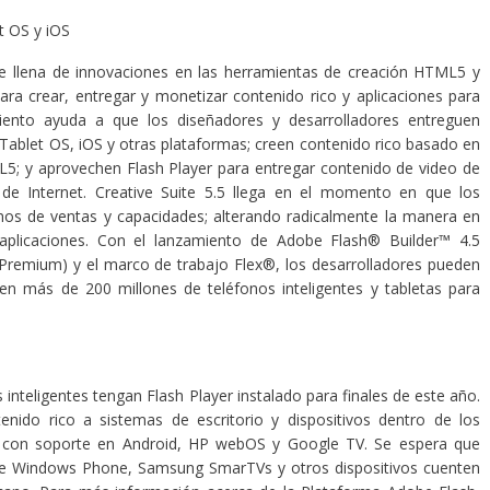
t OS y iOS
e llena de innovaciones en las herramientas de creación HTML5 y
ra crear, entregar y monetizar contenido rico y aplicaciones para
miento ayuda a que los diseñadores y desarrolladores entreguen
Tablet OS, iOS y otras plataformas; creen contenido rico basado en
L5; y aprovechen Flash Player para entregar contenido de video de
s de Internet. Creative Suite 5.5 llega en el momento en que los
nos de ventas y capacidades; alterando radicalmente la manera en
aplicaciones. Con el lanzamiento de Adobe Flash® Builder™ 4.5
 Premium) y el marco de trabajo Flex®, los desarrolladores pueden
 en más de 200 millones de teléfonos inteligentes y tabletas para
inteligentes tengan Flash Player instalado para finales de este año.
enido rico a sistemas de escritorio y dispositivos dentro de los
ta con soporte en Android, HP webOS y Google TV. Se espera que
 de Windows Phone, Samsung SmarTVs y otros dispositivos cuenten