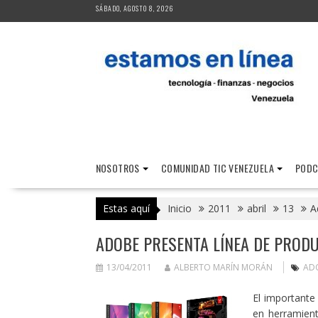
Saltar
SÁBADO, AGOSTO 8, 2026
al
contenido
NOSOTROS
COMUNIDAD TIC VENEZUELA
PODC
Estas aquí
Inicio
2011
abril
13
A
ADOBE PRESENTA LÍNEA DE PRODU
13/04/2011
ALBERTO MARÍN MORÁN
AD
El importante
en herramient