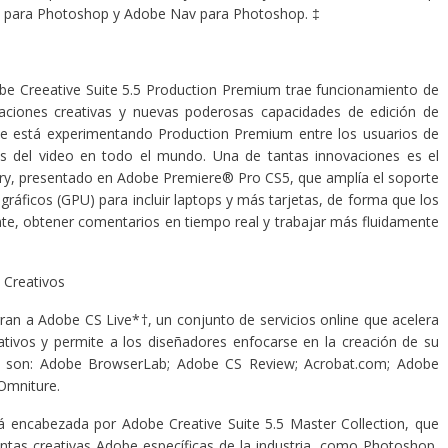
 para Photoshop y Adobe Nav para Photoshop. ‡
dobe Creeative Suite 5.5 Production Premium trae funcionamiento de
ovaciones creativas y nuevas poderosas capacidades de edición de
ue está experimentando Production Premium entre los usuarios de
es del video en todo el mundo. Una de tantas innovaciones es el
, presentado en Adobe Premiere® Pro CS5, que amplía el soporte
áficos (GPU) para incluir laptops y más tarjetas, de forma que los
te, obtener comentarios en tiempo real y trabajar más fluidamente
 Creativos
ran a Adobe CS Live*†, un conjunto de servicios online que acelera
eativos y permite a los diseñadores enfocarse en la creación de su
ive son: Adobe BrowserLab; Adobe CS Review; Acrobat.com; Adobe
Omniture.
tá encabezada por Adobe Creative Suite 5.5 Master Collection, que
entas creativas Adobe específicas de la industria, como Photoshop,