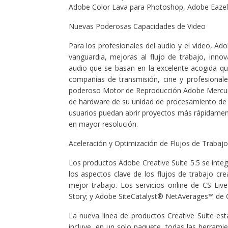
Adobe Color Lava para Photoshop, Adobe Eazel
Nuevas Poderosas Capacidades de Video
Para los profesionales del audio y el video, A
vanguardia, mejoras al flujo de trabajo, inn
audio que se basan en la excelente acogida q
compañías de transmisión, cine y profesional
poderoso Motor de Reproducción Adobe Mercury
de hardware de su unidad de procesamiento de gr
usuarios puedan abrir proyectos más rápidamen
en mayor resolución.
Aceleración y Optimización de Flujos de Trabajo
Los productos Adobe Creative Suite 5.5 se integ
los aspectos clave de los flujos de trabajo cr
mejor trabajo. Los servicios online de CS L
Story; y Adobe SiteCatalyst® NetAverages™ de 
La nueva línea de productos Creative Suite es
incluye, en un solo paquete, todas las herrami